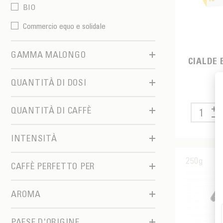
BIO
Commercio equo e solidale
GAMMA MALONGO
CIALDE 
Classico
QUANTITÀ DI DOSI
Origine pura
16 cialde
QUANTITÀ DI CAFFÈ
Piantagione
160 cialde
250
INTENSITÀ
500
Aromatizzato
250g
CAFFÈ PERFETTO PER
Corposo
Caffettiera a filtro
AROMA
Caffettiera italiana
Acidulo
PAESE D'ORIGINE