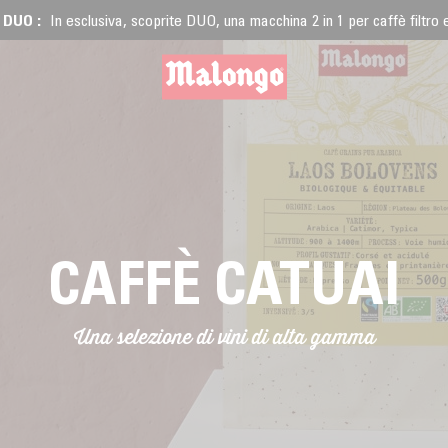
 DUO :
In esclusiva, scoprite DUO, una macchina 2 in 1 per caffè filtro
CAFFÈ CATUAI
ALDE
Una selezione di vini di alta gamma