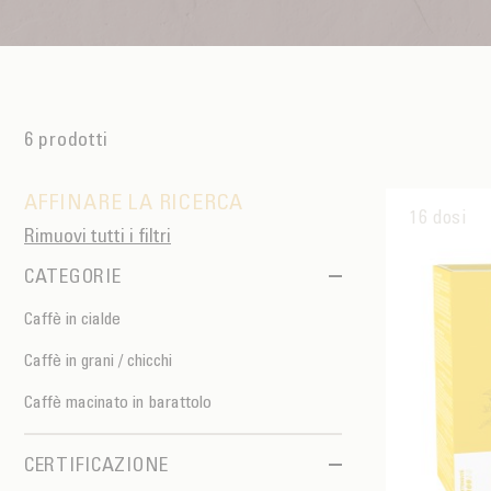
OGGETTI PER LA TAVOLA
PIÈCES DÉTACHÉES
CAFFÈ BIOLOGICO
IL MARCHIO
IN CIALDE
SPUNTINO
CAFFÈ DEL COMMERCIO EQUO
ACCESSOIRES POUR LE THÉ
ACTUALITÉS
PER PORTARE
Contact
L'AZIENDA
ACCESSORI PER BARISTI
6 prodotti
I PICCOLI PRODUTTORI
LIVRES
AFFINARE LA RICERCA
I NOSTRI VALORI
THÉIÈRES
16 dosi
Rimuovi tutti i filtri
FORMATION
CATEGORIE
ATTIVITÀ
FONDAZIONE
Caffè in cialde
Caffè in grani / chicchi
Caffè macinato in barattolo
CERTIFICAZIONE