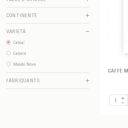
Espresso
Chocolat
Brasile
CONTINENTE
Fruttato
Costa Rica
America Centrale
VARIETÀ
Myanmar
Sud America
Catuaï
Sud-est asiatico
Caturra
Mundo Novo
CAFFÈ M
FABRIQUANTS
MALONGO