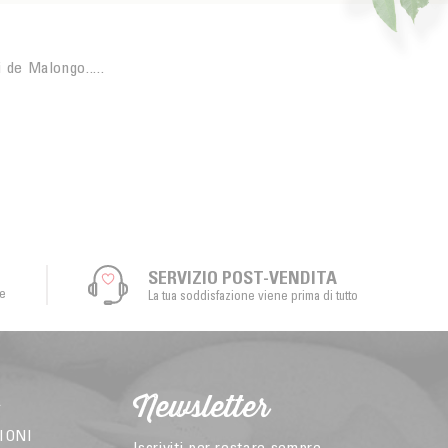
 de Malongo.....
SERVIZIO POST-VENDITA
le
La tua soddisfazione viene prima di tutto
Newsletter
A
IONI
Iscriviti per restare sempre