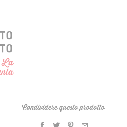
TO
ATO
a La
nta
Condividere questo prodotto