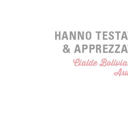
HANNO TESTA
& APPREZZ
Cialde Bolivi
Asu