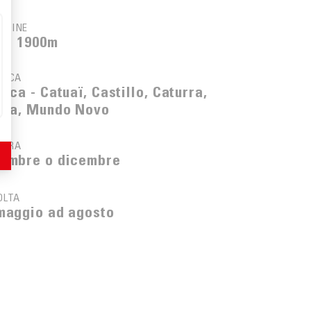
TUDINE
0 - 1900m
NICA
ica - Catuaï, Castillo, Caturra,
ica, Mundo Novo
TURA
embre o dicembre
OLTA
maggio ad agosto