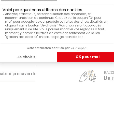
ALTI
Piantagione
100
16 cialde
BOTA
Arab
Typ
Scatola
FIORI
Nov
 equo e solidale
RACC
ate e primaverili
Da 