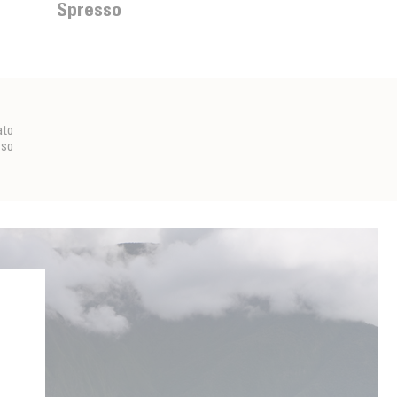
Spresso
ato
eso