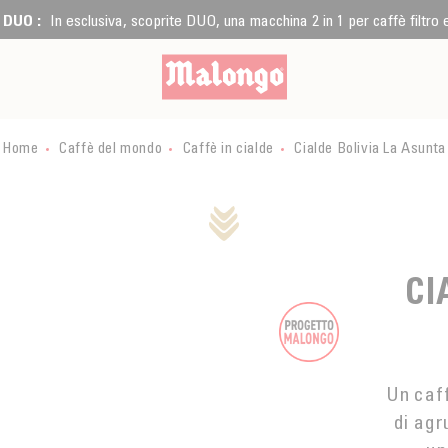
 DUO :
In esclusiva, scoprite DUO, una macchina 2 in 1 per caffè filtro
Home
Caffè del mondo
Caffè in cialde
Cialde Bolivia La Asunta
CI
ALDE
Un caff
di agr