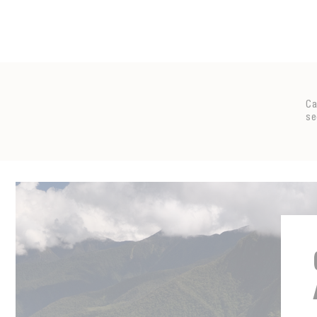
Ca
se