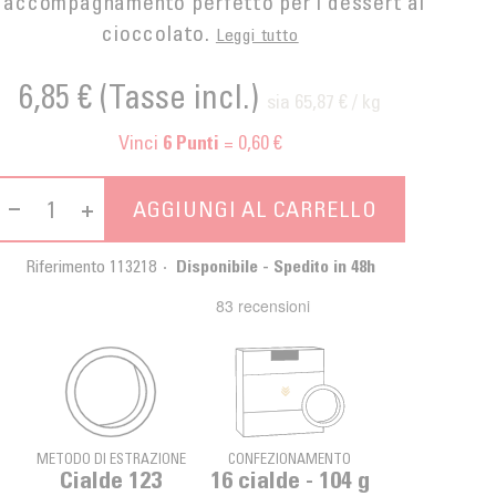
 accompagnamento perfetto per i dessert al
cioccolato.
Leggi tutto
6,85 €
(Tasse incl.)
sia 65,87 € / kg
Vinci
= 0,60 €
6
Punti
AGGIUNGI AL CARRELLO
Riferimento
113218
Disponibile - Spedito in 48h
METODO DI ESTRAZIONE
CONFEZIONAMENTO
Cialde 123
16 cialde - 104 g