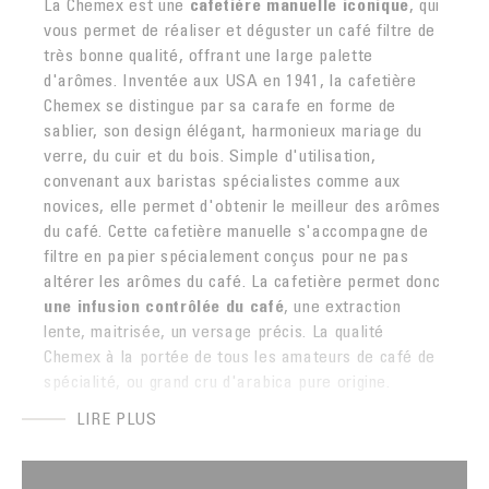
La Chemex est une
cafetière manuelle iconique
, qui
vous permet de réaliser et déguster un café filtre de
très bonne qualité, offrant une large palette
d'arômes. Inventée aux USA en 1941, la cafetière
Chemex se distingue par sa carafe en forme de
sablier, son design élégant, harmonieux mariage du
verre, du cuir et du bois. Simple d'utilisation,
convenant aux baristas spécialistes comme aux
novices, elle permet d'obtenir le meilleur des arômes
du café. Cette cafetière manuelle s'accompagne de
filtre en papier spécialement conçus pour ne pas
altérer les arômes du café. La cafetière permet donc
une infusion contrôlée du café
, une extraction
lente, maitrisée, un versage précis. La qualité
Chemex à la portée de tous les amateurs de café de
spécialité, ou grand cru d'arabica pure origine.
LIRE PLUS
L'AVIS DE NOTRE BARISTA SUR LA CHEMEX
"La cafetière Chemex permet de révéler des
arômes plus fins et plus subtils. Son aspect et sa