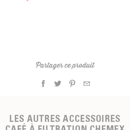
Ne pas oublier de nettoyer le matériel après
utilisation. Ratio : 60g de café pour 1L d’eau. Mouture
: moyenne. Contenance : 850 ml. Pour 1 à 6 tasses.
Bec verseur
Partager ce produit
LES AUTRES ACCESSOIRES
CAFÉ À FILTRATION CHEMEX