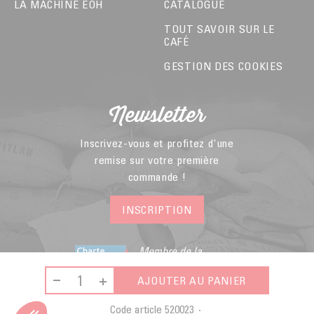
LA MACHINE EOH
CATALOGUE
TOUT SAVOIR SUR LE
CAFÉ
GESTION DES COOKIES
Newsletter
Inscrivez-vous et profitez d'une
remise sur votre première
commande !
INSCRIPTION
Membre de la
Fédération du E-
commerce et de la
AJOUTER AU PANIER
Vente A Distance
Code article
520023