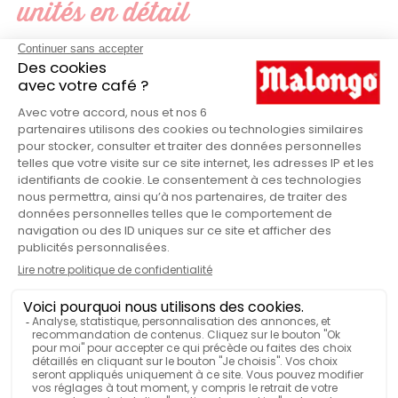
unités en détail
Caps'me
MARQUE
Blanc
COULEUR
Papier
MATIÈRE
Boîte
VENDU EN
Opercules
PRODUITS
France
FABRIQUÉ EN