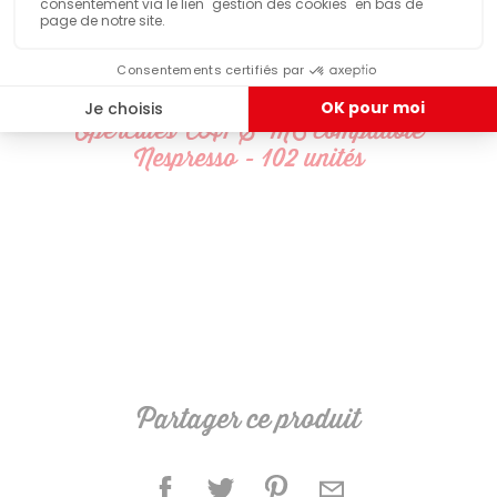
ILS ONT TESTÉ & APPRÉCIÉ
Opercules CAPS'ME compatible
Nespresso - 102 unités
Partager ce produit