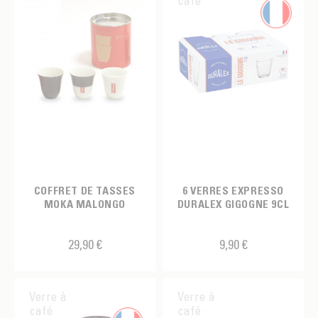
café
COFFRET DE TASSES
6 VERRES EXPRESSO
MOKA MALONGO
DURALEX GIGOGNE 9CL
29,90 €
9,90 €
Verre à
Verre à
café
café