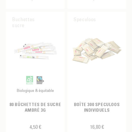
Chocolat en poudre
Coffret
Buchettes
Speculoos
Confiture
sucre
Gateau
Gobelet
Kit
Knock box
Livre
Biologique & équitable
Miel
Mousseur à lait
80 BÛCHETTES DE SUCRE
BOÎTE 300 SPECULOOS
AMBRÉ 3G
INDIVIDUELS
Mug
Pichet à lait
4,50 €
16,80 €