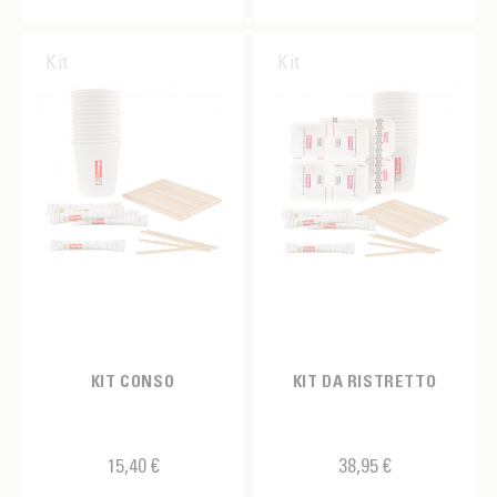
Sac
Saupoudreuse
Kit
Kit
Sirop
Speculoos
Stylet
Support Tamper
Support Tassage
Tablette de chocolat
Tablier
KIT CONSO
KIT DA RISTRETTO
Tamper
Tapis
15,40 €
38,95 €
Tasse