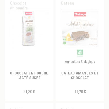
Raisin
Chocolat
Gateau
Turquoise
en poudre
Rose
Vert
Speculoos
Sucre
Vanille
Violette
Agriculture Biologique
CHOCOLAT EN POUDRE
GATEAU AMANDES ET
LACTÉ SUCRÉ
CHOCOLAT
21,80 €
11,70 €