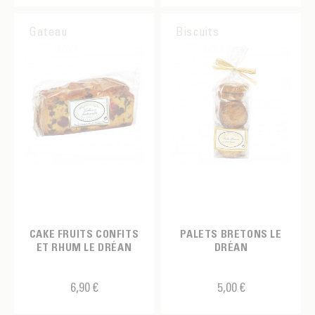
Tasse cappuccino
Gateau
Biscuits
Tasse expresso
Tasse à thé
Théière
Tisanière
Verre mesureur expresso
Verre à café
LABEL
CAKE FRUITS CONFITS
PALETS BRETONS LE
Bio
ET RHUM LE DRÉAN
DRÉAN
MARQUES
6,90 €
5,00 €
AIRSCAPE