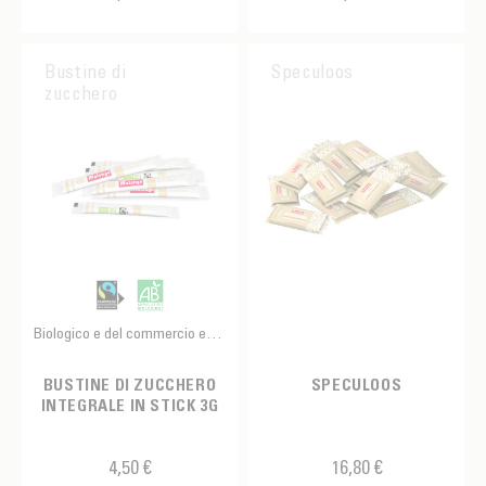
Cioccolato in polvere
Cofanetto
Bustine di
Speculoos
Dispenser
zucchero
Dolce
Equilibrio
Grembiule
Kit
Knock box
Biologico e del commercio equo e solidale
Marmellata
Misurino per caffè espresso
BUSTINE DI ZUCCHERO
SPECULOOS
INTEGRALE IN STICK 3G
Mug
Palla da tè
4,50 €
16,80 €