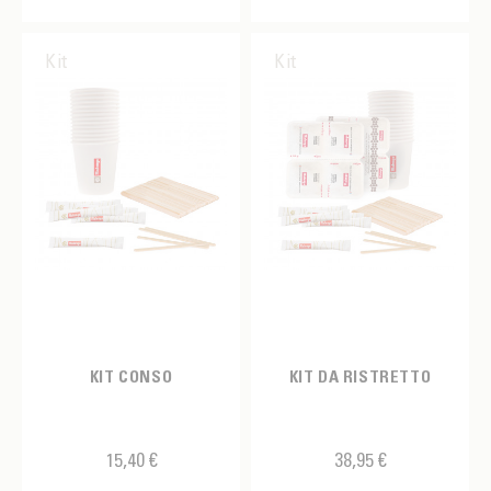
Pennino
Scatola
Kit
Kit
Sciroppo
Spazzola
Speculoos
Supporto per pressatura
Supporto tamper
Tamper
Tappetino
KIT CONSO
KIT DA RISTRETTO
Tazza
Tazza cappuccino
15,40 €
38,95 €
Tazza da tè