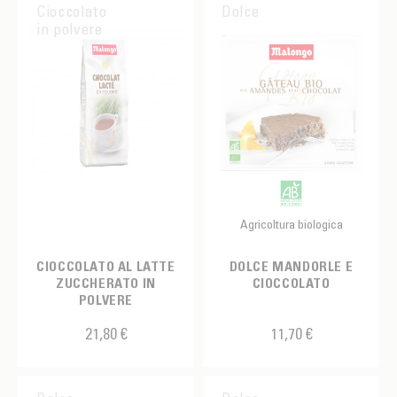
Uva
Cioccolato
Dolce
in polvere
Vaniglia
Violet
Zucchero
Agricoltura biologica
CIOCCOLATO AL LATTE
DOLCE MANDORLE E
ZUCCHERATO IN
CIOCCOLATO
POLVERE
21,80 €
11,70 €