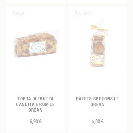
Tazzina espresso
Dolce
Biscotti
Teiera
Tesoro
Tisanière
borsa
CERTIFICAZIONE
BIO
FABRIQUANTS
TORTA DI FRUTTA
PALETS BRETONS LE
CANDITA E RUM LE
DRÉAN
AIRSCAPE
DRÉAN
COLORE
ALBERT MÉNÈS
6,90 €
5,00 €
Arancia
FINITURA
ASA