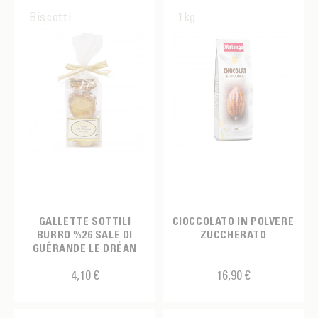
PRALUS
Rosa
Biscotti
1kg
Frutto della passione
Rosso
Lampone
Tricolore blu
Limone
Tricolore blu
Mandorle
Tricolore verde
Mango
Tricolore verde
Nocciola
Turquoise
Noce di cocco
Verde
Poco burro
GALLETTE SOTTILI
CIOCCOLATO IN POLVERE
acciaio inox
BURRO %26 SALE DI
ZUCCHERATO
Rosa
GUÉRANDE LE DRÉAN
cachi
Speculoos
4,10 €
16,90 €
rosa/giallo
Tesoro
rosa/giallo