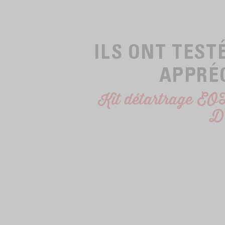
ILS ONT TEST
APPRÉ
Kit détartrage EO
D