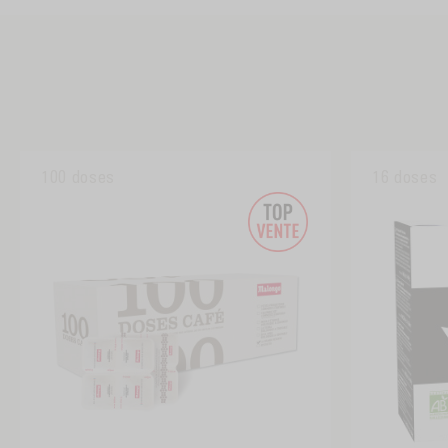
100 doses
16 doses