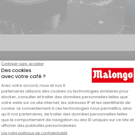
-1
En vous inscrivant à no
E-mail