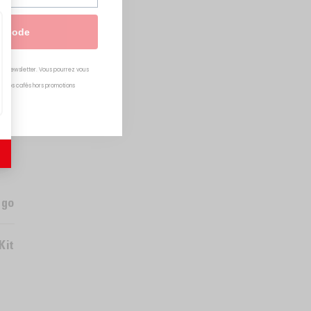
n code
tre newsletter. Vous pourrez vous
ur nos cafés hors promotions
ngo
Kit