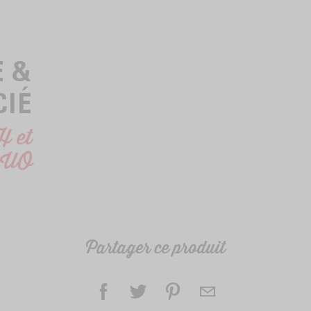
É &
CIÉ
H et
UO
Partager ce produit