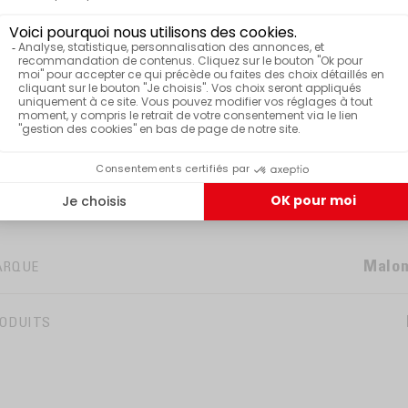
Je reçois mo
En vous inscrivant vous acceptez de recevoir no
désinscrire à tout moment. 10% de remise s
it détartrage EOH et DUO en
étail
Malo
ARQUE
ODUITS