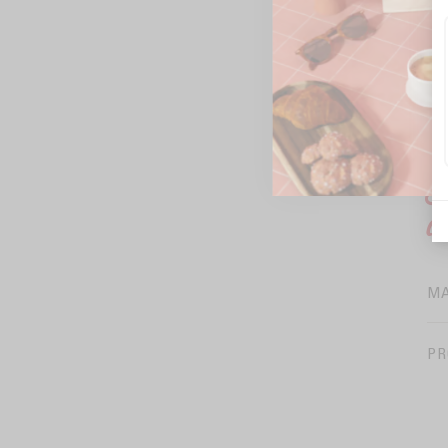
K
d
M
PR