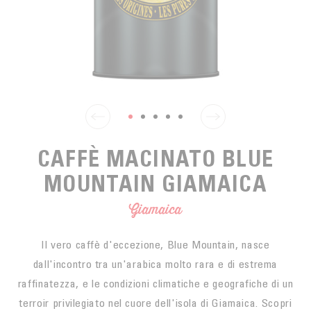
SPUNTINO
CAFFÈ DEL COMMERCIO EQUO
ACCESSOIRES POUR LE THÉ
ACTUALITÉS
PER PORTARE
Contact
L'AZIENDA
ACCESSORI PER BARISTI
I PICCOLI PRODUTTORI
LIVRES
I NOSTRI VALORI
THÉIÈRES
FORMATION
ATTIVITÀ
CAFFÈ MACINATO BLUE
FONDAZIONE
MOUNTAIN GIAMAICA
Giamaica
Il vero caffè d'eccezione, Blue Mountain, nasce
dall'incontro tra un'arabica molto rara e di estrema
raffinatezza, e le condizioni climatiche e geografiche di un
terroir privilegiato nel cuore dell'isola di Giamaica. Scopri