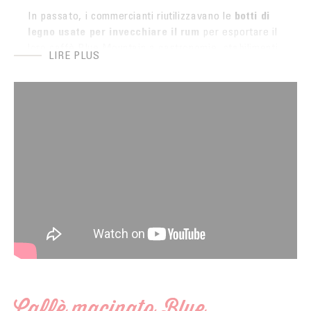
In passato, i commercianti riutilizzavano le
botti di
legno usate per invecchiare il rum
per esportare il
loro caffè Blue Mountain a gastronomie, stabilimenti
LIRE PLUS
prestigiosi e grandi case in tutto il mondo. Oggi i
produttori continuano a rispettare questa tradizione.
Anche se le botti non erano precedentemente usate
per l'alcol, Blue Mountain è ancora accuratamente
imballato in botti di legno per l'esportazione, dando a
questo eccezionale
caffè arabica
un ambiente degno
della sua reputazione.
Il
caffè macinato Blue Mountain Jamaica
è
confezionato sottovuoto. Questa confezione
conserva tutti i sapori e le note aromatiche, in modo
che ogni degustazione rimanga un momento
indimenticabile.
Caffè macinato Blue