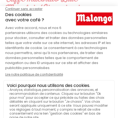
Mountain Giamaica in
dettaglio
Malongo
MARCHIO
Origine pura
GAMMA MALONGO
Premio
GAMMA MALONGO
250
QUANTITÀ DI CAFFÈ
Scatola
VENDUTO IN
Miele, note legnose (sandalo) e
NOTE