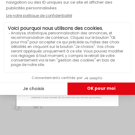
VOIR PLUS DE CARACTÉRISTIQUES
-10%
BOTANIQUE
Thé noir
En vous inscrivant à notre newsletter 🌞
CUEILLETTE
E-mail
Printemps / Été
Je reçois mon code
TEMPS D'INFUSION
3-4 min
En vous inscrivant vous acceptez de recevoir notre newsletter. Vous pourrez vous
désinscrire à tout moment. 10% de remise sur nos cafés hors promotions
TEMPÉRATURE EAU
90°C