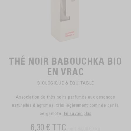
EN SACHETS
ARTS DE LA TABLE
PIÈCES DÉTACHÉES
CAFÉ BIO
LA MARQUE
EN DOSETTES
POUR GRIGNOTER
CAFÉ ÉQUITABLE
ACCESSOIRES POUR LE THÉ
BLOG
POUR EMPORTER
Contact
LA SOCIÉTÉ
GAMME BARISTA
LES PETITS PRODUCTEURS
LIVRES
NOS VALEURS
THÉ NOIR BABOUCHKA BIO
THÉIÈRES
FORMATION
EN VRAC
ACTIVITÉS
BIOLOGIQUE & ÉQUITABLE
FONDATION
Association de thés noirs parfumés aux essences
naturelles d’agrumes, très légèrement dominée par la
bergamote.
En savoir plus
6,30 €
TTC
soit 63,00 € / kg