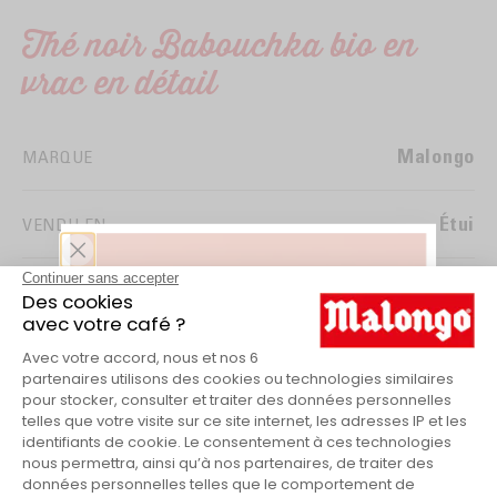
Thé noir Babouchka bio en
vrac en détail
Malongo
MARQUE
Étui
VENDU EN
Bio
LABEL
Commerce Equitable
LABEL
Agrumes et bergamote
NOTES AROMATIQUES
100
QUANTITÉ DE THÉ (G)