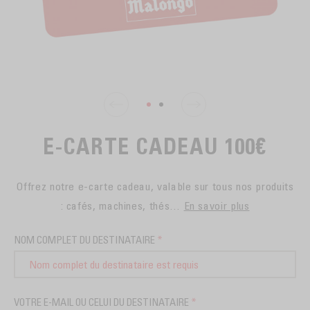
EN SACHETS
ARTS DE LA TABLE
PIÈCES DÉTACHÉES
CAFÉ BIO
LA MARQUE
EN DOSETTES
POUR GRIGNOTER
CAFÉ ÉQUITABLE
ACCESSOIRES POUR LE THÉ
BLOG
POUR EMPORTER
Contact
LA SOCIÉTÉ
GAMME BARISTA
LES PETITS PRODUCTEURS
LIVRES
NOS VALEURS
THÉIÈRES
E-CARTE CADEAU 100€
FORMATION
ACTIVITÉS
Offrez notre e-carte cadeau, valable sur tous nos produits
: cafés, machines, thés…
En savoir plus
FONDATION
NOM COMPLET DU DESTINATAIRE
*
VOTRE E-MAIL OU CELUI DU DESTINATAIRE
*