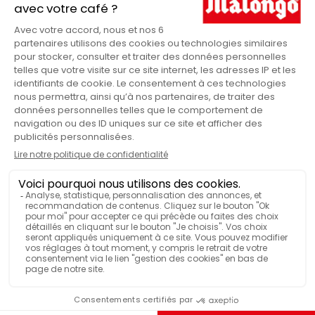
Vous cherchez une idée pour
un amateur de café
?
Nos e-cartes cadeaux sont la solution idéale pour
faire plaisir sans se tromper. Rapide et pratique, elle
est envoyée directement par e-mail accompagné d'un
code promo utilisable en une fois sur tous nos
produits.
Comment ça marche ?
Commandez votre e-carte cadeau
Recevez-la ou envoyez-la par e-mail
Vos proches utiliseront le code promo sur le site
-10%
malongo.com
Avantages et infos :
En vous inscrivant à notre newsletter 🌞
E-mail
Valable sur l’ensemble de notre site (cafés, thés,
machines, accessoires…)
Utilisable en une fois
Je reçois mon code
LIRE PLUS