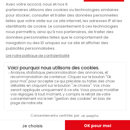
Théière
PRODUITS
Allemand
STYLE
Non
UTILISABLE DANS LAVE-VAISSELLE
VOIR PLUS DE CARACTÉRISTIQUES
ILS ONT TESTÉ & APPRÉCIÉ
Théière en porcelaine "NORI" 0.6L
ASA - vert mat