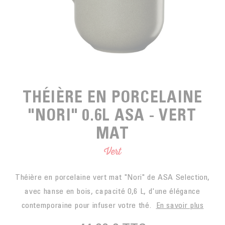
EN SACHETS
ARTS DE LA TABLE
PIÈCES DÉTACHÉES
CAFÉ BIO
LA MARQUE
EN DOSETTES
POUR GRIGNOTER
CAFÉ ÉQUITABLE
ACCESSOIRES POUR LE THÉ
BLOG
POUR EMPORTER
Contact
LA SOCIÉTÉ
GAMME BARISTA
LES PETITS PRODUCTEURS
LIVRES
THÉIÈRE EN PORCELAINE
NOS VALEURS
THÉIÈRES
"NORI" 0.6L ASA - VERT
FORMATION
MAT
ACTIVITÉS
FONDATION
Vert
Théière en porcelaine vert mat "Nori" de ASA Selection,
avec hanse en bois, capacité 0,6 L, d'une élégance
contemporaine pour infuser votre thé.
En savoir plus