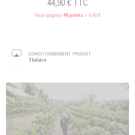
44,90 €
TTC
Vous gagnez
= 4,40 €
44
points
CONDITIONNEMENT PRODUIT
Théière