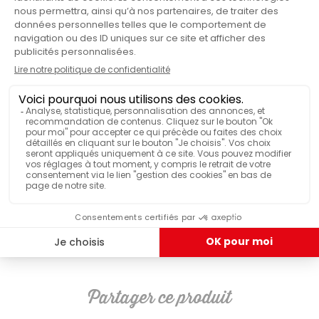
ILS ONT TESTÉ & APPRÉCIÉ
Détartrant DeLonghi EcoDecalk -
2x100ml
Partager ce produit