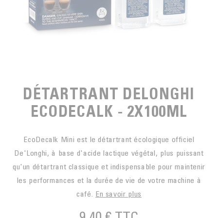
EN SACHETS
ARTS DE LA TABLE
PIÈCES DÉTACHÉES
CAFÉ BIO
LA MARQUE
EN DOSETTES
POUR GRIGNOTER
CAFÉ ÉQUITABLE
ACCESSOIRES POUR LE THÉ
BLOG
POUR EMPORTER
Contact
LA SOCIÉTÉ
GAMME BARISTA
LES PETITS PRODUCTEURS
LIVRES
DÉTARTRANT DELONGHI
NOS VALEURS
THÉIÈRES
ECODECALK - 2X100ML
FORMATION
ACTIVITÉS
EcoDecalk Mini est le détartrant écologique officiel
FONDATION
De'Longhi, à base d'acide lactique végétal, plus puissant
qu'un détartrant classique et indispensable pour maintenir
les performances et la durée de vie de votre machine à
café.
En savoir plus
9,40 €
TTC