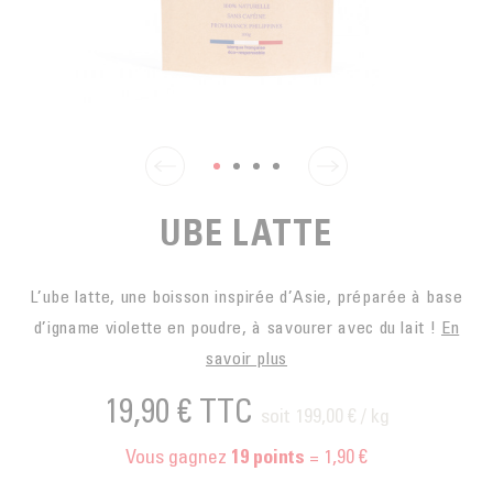
EN SACHETS
ARTS DE LA TABLE
PIÈCES DÉTACHÉES
CAFÉ BIO
LA MARQUE
EN DOSETTES
POUR GRIGNOTER
CAFÉ ÉQUITABLE
ACCESSOIRES POUR LE THÉ
BLOG
POUR EMPORTER
Contact
LA SOCIÉTÉ
GAMME BARISTA
LES PETITS PRODUCTEURS
LIVRES
NOS VALEURS
THÉIÈRES
UBE LATTE
FORMATION
ACTIVITÉS
L’ube latte, une boisson inspirée d’Asie, préparée à base
d’igname violette en poudre, à savourer avec du lait !
En
FONDATION
savoir plus
19,90 €
TTC
soit 199,00 € / kg
Vous gagnez
= 1,90 €
19
points