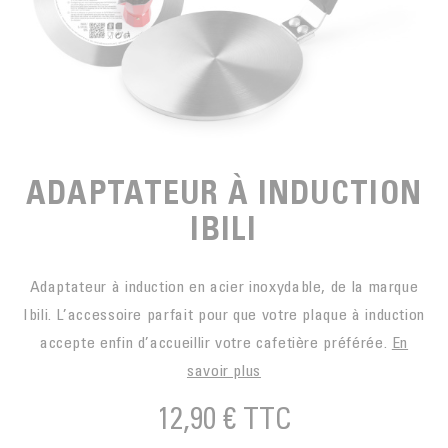
EN SACHETS
ARTS DE LA TABLE
PIÈCES DÉTACHÉES
CAFÉ BIO
LA MARQUE
EN DOSETTES
POUR GRIGNOTER
CAFÉ ÉQUITABLE
ACCESSOIRES POUR LE THÉ
BLOG
POUR EMPORTER
Contact
LA SOCIÉTÉ
GAMME BARISTA
LES PETITS PRODUCTEURS
LIVRES
ADAPTATEUR À INDUCTION
NOS VALEURS
THÉIÈRES
IBILI
FORMATION
ACTIVITÉS
Adaptateur à induction en acier inoxydable, de la marque
FONDATION
Ibili. L’accessoire parfait pour que votre plaque à induction
accepte enfin d’accueillir votre cafetière préférée.
En
savoir plus
12,90 €
TTC