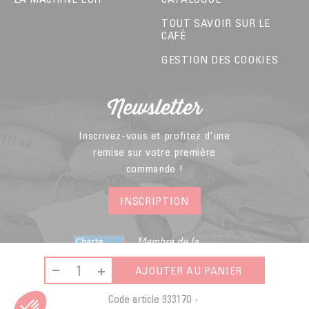
TOUT SAVOIR SUR LE
CAFÉ
GESTION DES COOKIES
Newsletter
Inscrivez-vous et profitez d'une
remise sur votre première
commande !
INSCRIPTION
Membre de la
Fédération du E-
commerce et de la
AJOUTER AU PANIER
Vente A Distance
Code article
933170