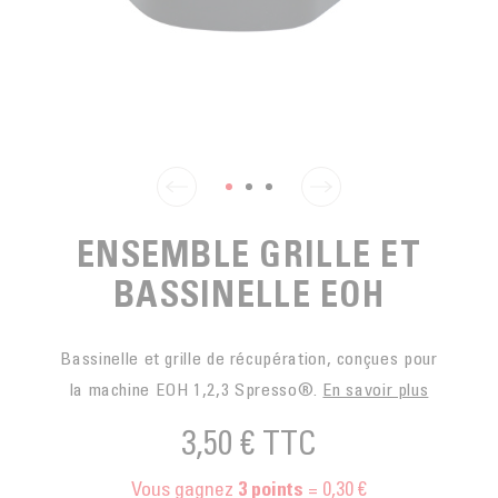
EN SACHETS
ARTS DE LA TABLE
PIÈCES DÉTACHÉES
CAFÉ BIO
LA MARQUE
EN DOSETTES
POUR GRIGNOTER
CAFÉ ÉQUITABLE
ACCESSOIRES POUR LE THÉ
BLOG
POUR EMPORTER
Contact
LA SOCIÉTÉ
GAMME BARISTA
LES PETITS PRODUCTEURS
LIVRES
NOS VALEURS
THÉIÈRES
ENSEMBLE GRILLE ET
FORMATION
BASSINELLE EOH
ACTIVITÉS
FONDATION
Bassinelle et grille de récupération, conçues pour
la machine EOH 1,2,3 Spresso®.
En savoir plus
3,50 €
TTC
Vous gagnez
= 0,30 €
3
points