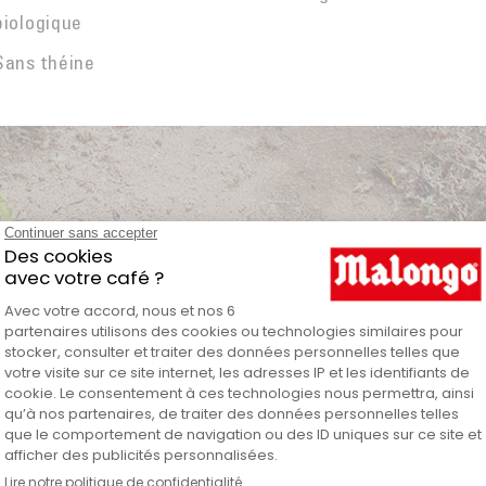
biologique
Sans théine
 vrac en