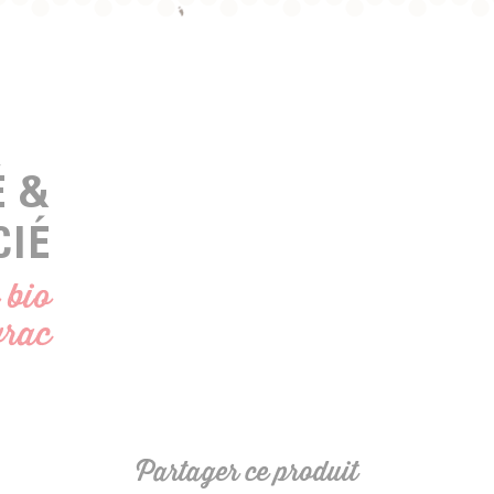
É &
CIÉ
 bio
vrac
Partager ce produit