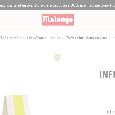
 exclusivité et en avant-première découvrez DUO, une machine 2-en-1 caf
Thés et infusions bio &/ou équitables
Thés et infusions en vrac
I
INF
Infu