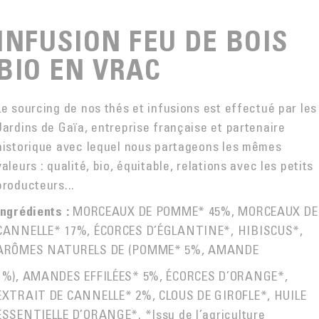
INFUSION FEU DE BOIS
BIO EN VRAC
Le sourcing de nos thés et infusions est effectué par les
Jardins de Gaïa, entreprise française et partenaire
historique avec lequel nous partageons les mêmes
valeurs : qualité, bio, équitable, relations avec les petits
producteurs...
MORCEAUX DE POMME* 45%, MORCEAUX DE
Ingrédients :
CANNELLE* 17%, ÉCORCES D’ÉGLANTINE*, HIBISCUS*,
ARÔMES NATURELS DE (POMME* 5%, AMANDE
1%), AMANDES EFFILÉES* 5%, ÉCORCES D’ORANGE*,
EXTRAIT DE CANNELLE* 2%, CLOUS DE GIROFLE*, HUILE
ESSENTIELLE D’ORANGE*. *Issu de l’agriculture