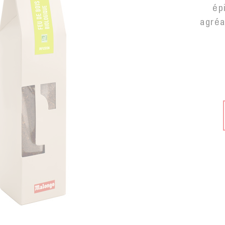
ép
agréa