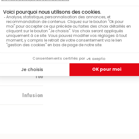
Malongo
BOTA
Étui
Infu
TEMP
Bio
15 
Fruits - épices
TEMP
95°
100
Infusion