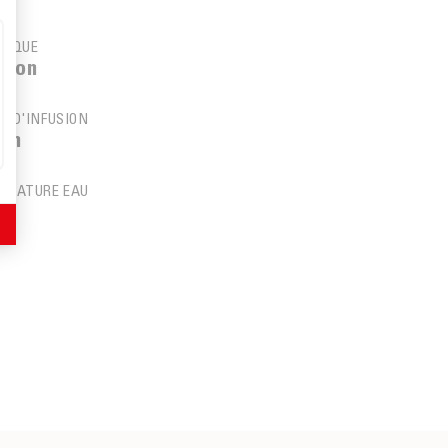
NIQUE
sion
S D'INFUSION
min
ÉRATURE EAU
C