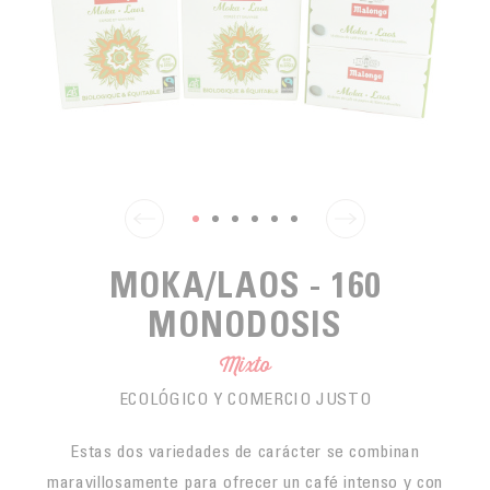
PARA PICAR
CAFÉS JUSTOS
ACCESORIOS PARA EL TÉ
BLOG CAFÉ
PARA LLEVAR
Contact
LA SOCIEDAD
GAMA BARISTA
LOS PEQUEÑOS PRODUCTORES
LIVRES
NUESTROS VALORES
THÉIÈRES
FORMATION
ACTIVIDADES
FUNDACIÓN
MOKA/LAOS - 160
MONODOSIS
Mixto
ECOLÓGICO Y COMERCIO JUSTO
Estas dos variedades de carácter se combinan
maravillosamente para ofrecer un café intenso y con