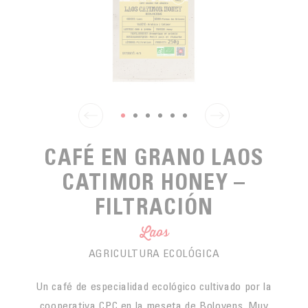
PARA PICAR
CAFÉS JUSTOS
ACCESORIOS PARA EL TÉ
BLOG CAFÉ
PARA LLEVAR
Contact
LA SOCIEDAD
GAMA BARISTA
LOS PEQUEÑOS PRODUCTORES
LIVRES
NUESTROS VALORES
THÉIÈRES
FORMATION
ACTIVIDADES
CAFÉ EN GRANO LAOS
FUNDACIÓN
CATIMOR HONEY –
FILTRACIÓN
Laos
AGRICULTURA ECOLÓGICA
Un café de especialidad ecológico cultivado por la
cooperativa CPC en la meseta de Bolovens. Muy