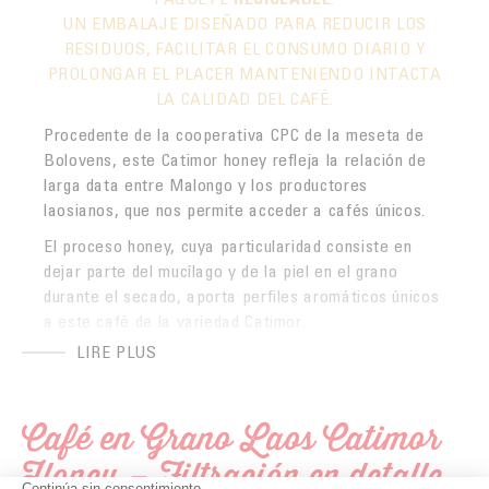
UN EMBALAJE DISEÑADO PARA REDUCIR LOS
RESIDUOS, FACILITAR EL CONSUMO DIARIO Y
PROLONGAR EL PLACER MANTENIENDO INTACTA
LA CALIDAD DEL CAFÉ.
Procedente de la cooperativa CPC de la meseta de
Bolovens, este Catimor honey refleja la relación de
larga data entre Malongo y los productores
laosianos, que nos permite acceder a cafés únicos.
El proceso honey, cuya particularidad consiste en
dejar parte del mucílago y de la piel en el grano
durante el secado, aporta perfiles aromáticos únicos
a este café de la variedad Catimor.
LIRE PLUS
La CPC, que agrupa a varios cientos de pequeños
productores comprometidos con una agricultura
sostenible, trabaja desde hace años en la
Café en Grano Laos Catimor
estructuración de la cadena del café en Laos. Su
labor en materia de calidad, trazabilidad y
Honey – Filtración en detalle
valorización de variedades experimentales permite