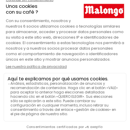
hoy la aparición de micro-lotes raros y ejemplares,
como este Catimor honey. Variedad experimental
Malongo
MARCA
cultivada en altitud y recolectada con esmero, ilustra
perfectamente el potencial de los terroirs laosianos.
Café de especialidad
GAMA MALONGO
Slow Coffee
GAMA MALONGO
250
CANTIDAD DE CAFÉ
Estuche
VENDIDO EN
Café ecológico
ETIQUETADO
VER MÁS FUNCIONES