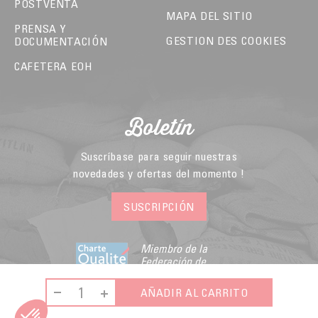
POSTVENTA
MAPA DEL SITIO
PRENSA Y
GESTION DES COOKIES
DOCUMENTACIÓN
CAFETERA EOH
Boletín
Suscríbase para seguir nuestras
novedades y ofertas del momento !
SUSCRIPCIÓN
Miembro de la
Federación de
Comercio Electrónico
y Venta a Distancia
AÑADIR AL CARRITO