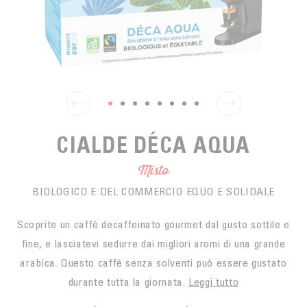
SPUNTINO
CAFFÈ DEL COMMERCIO EQUO
ACCESSOIRES POUR LE THÉ
ACTUALITÉS
PER PORTARE
Contact
L'AZIENDA
ACCESSORI PER BARISTI
I PICCOLI PRODUTTORI
LIVRES
I NOSTRI VALORI
THÉIÈRES
FORMATION
CIALDE DÉCA AQUA
ATTIVITÀ
Misto
FONDAZIONE
BIOLOGICO E DEL COMMERCIO EQUO E SOLIDALE
Scoprite un caffè decaffeinato gourmet dal gusto sottile e
fine, e lasciatevi sedurre dai migliori aromi di una grande
arabica. Questo caffè senza solventi può essere gustato
durante tutta la giornata.
Leggi tutto