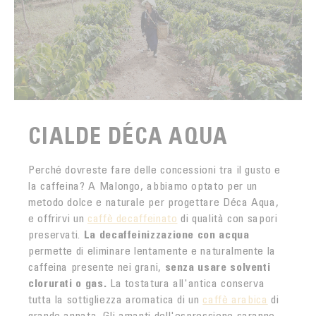
CIALDE DÉCA AQUA
Perché dovreste fare delle concessioni tra il gusto e
la caffeina? A Malongo, abbiamo optato per un
metodo dolce e naturale per progettare Déca Aqua,
e offrirvi un
caffè decaffeinato
di qualità con sapori
preservati.
La decaffeinizzazione con acqua
permette di eliminare lentamente e naturalmente la
caffeina presente nei grani,
senza usare solventi
clorurati o gas.
La tostatura all'antica conserva
tutta la sottigliezza aromatica di un
caffè arabica
di
grande annata. Gli amanti dell'espressione saranno