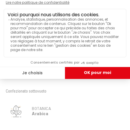
atto di impegno verso la natura e le persone.
16 cialde
QUANTITÀ DI DOSI
L'agricoltura biologica non usa né pesticidi né
fertilizzanti chimici, e quindi preserva il suolo, i fiumi
e le falde acquifere, nonché la biodiversità locale. Il
Scatola
VENDUTO IN
commercio equo e solidale ci permette di stabilire un
rapporto di fiducia con le cooperative e i produttori
BIO
CERTIFICAZIONE
locali, assicura loro una giusta remunerazione e li
accompagna a lungo termine in un processo di
sviluppo economico e sociale armonioso.
Commercio equo e solidale
CERTIFICAZIONE
VISUALIZZA PIÙ FUNZIONALITÀ
Il confezionamento sottovuoto in cialde conserva
tutti i sapori di questo
caffè pregiato
a lungo termine,
Confezionato sottovuoto
da gustare senza moderazione. Déca Aqua è
disponibile anche in
GRANI
e
CAFFÈ MACINATO
.
BOTANICA
Arabica