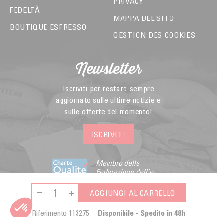
PRIVACY
FEDELTÀ
MAPPA DEL SITO
BOUTIQUE ESPRESSO
GESTION DES COOKIES
Newsletter
Iscriviti per restare sempre
aggiornato sulle ultime notizie e
sulle offerte del momento!
ISCRIVITI
Membro della
Federazione dell’e-
commerce e della
vendita a distanza
AGGIUNGI AL CARRELLO
Riferimento
113275
Disponibile - Spedito in 48h
© 2026 - Malongo -