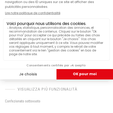
aromatiche che una grande annata
arabica
può
promettere.
Classico
GAMMA MALONGO
250
QUANTITÀ DI CAFFÈ
Scatola
VENDUTO IN
BIO
CERTIFICAZIONE
Commercio equo e solidale
CERTIFICAZIONE
VISUALIZZA PIÙ FUNZIONALITÀ
Confezionato sottovuoto