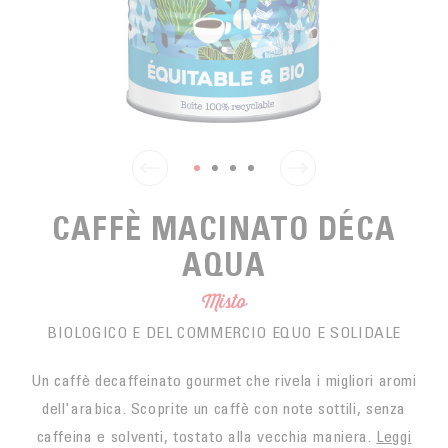
SPUNTINO
CAFFÈ DEL COMMERCIO EQUO
ACCESSOIRES POUR LE THÉ
ACTUALITÉS
PER PORTARE
Contact
L'AZIENDA
ACCESSORI PER BARISTI
I PICCOLI PRODUTTORI
LIVRES
I NOSTRI VALORI
THÉIÈRES
FORMATION
ATTIVITÀ
CAFFÈ MACINATO DÉCA
FONDAZIONE
AQUA
Misto
BIOLOGICO E DEL COMMERCIO EQUO E SOLIDALE
Un caffè decaffeinato gourmet che rivela i migliori aromi
dell'arabica. Scoprite un caffè con note sottili, senza
caffeina e solventi, tostato alla vecchia maniera.
Leggi