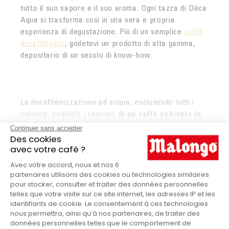
tutto il suo sapore e il suo aroma. Ogni tazza di Déca
Aqua si trasforma così in una vera e propria
esperienza di degustazione. Più di un semplice
caffè
decaffeinato
, godetevi un prodotto di alta gamma,
depositario di un secolo di know-how.
La decaffeinizzazione ad acqua, escludendo tutti i
solventi, soddisfa i requisiti
di un caffè coltivato in
modo biologico
. Questo processo è anche
LIRE PLUS
pienamente in linea con un
approccio commerciale
equo e solidale
, in cui il rispetto della natura
contribuisce alla sostenibilità dei nostri produttori di
Caffè macinato Déca Aqua in
caffè partner. Il confezionamento sottovuoto
assicura un prodotto di qualità, che conserva tutte le
dettaglio
sue qualità gustative. I nostri torrefattori vi offrono,
con Déca Aqua, un
ottimo caffè
tostato alla vecchia
maniera che ha conservato tutte le sottili note
Malongo
MARCHIO