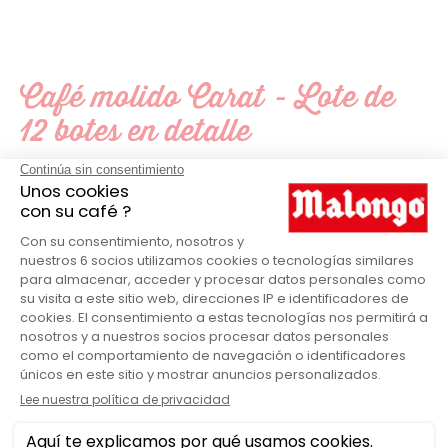
Café molido Carat - Lote de
12 botes en detalle
Malongo
MARCA
Clásico
GAMA MALONGO
250
CANTIDAD DE CAFÉ
Caja
VENDIDO EN
Frutos secos
NOTAS AROMÁTICAS