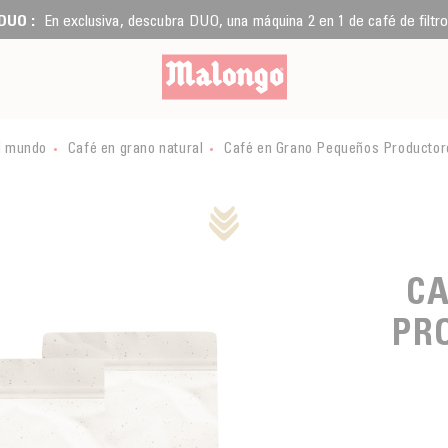
DUO :
En exclusiva, descubra DUO, una máquina 2 en 1 de café de filtro
l mundo
Café en grano natural
Café en Grano Pequeños Productores
CA
PR