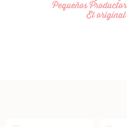
Pequeños Productor
El original
1kg
1kg