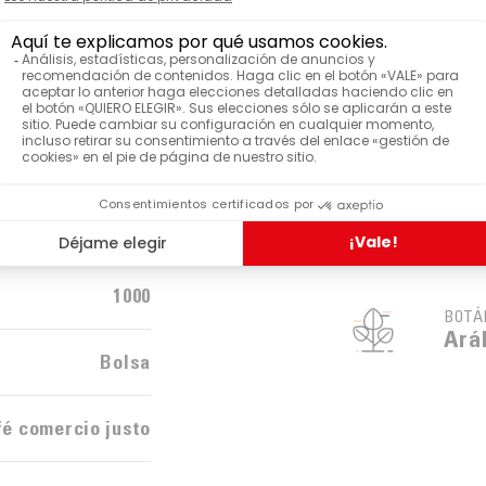
roductores
Malongo
Clásico
1000
BOTÁ
Ará
Bolsa
fé comercio justo