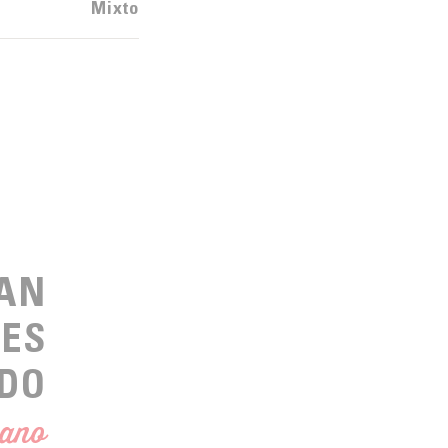
Mixto
HAN
LES
DO
rano