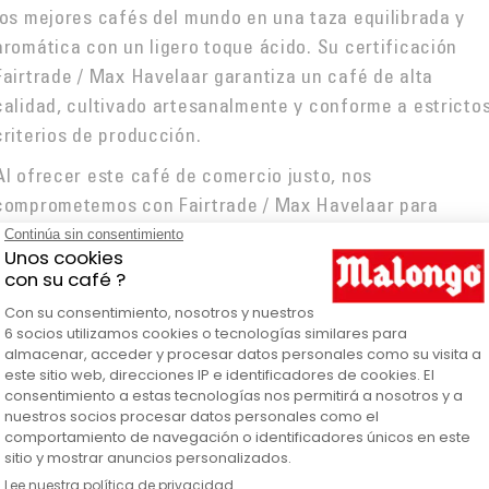
los mejores cafés del mundo en una taza equilibrada y
aromática con un ligero toque ácido. Su certificación
Fairtrade / Max Havelaar garantiza un café de alta
calidad, cultivado artesanalmente y conforme a estricto
criterios de producción.
Al ofrecer este café de comercio justo, nos
comprometemos con Fairtrade / Max Havelaar para
promover una economía más justa. Esto significa compra
directamente a las cooperativas de pequeños
productores, garantizar un precio mínimo de compra y
protegerlos frente a las fluctuaciones del mercado
mundial del café.