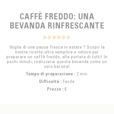
SPUNTINO
CAFFÈ DEL COMMERCIO EQUO
ACCESSOIRES POUR LE THÉ
ACTUALITÉS
PER PORTARE
Contact
CAFFÈ FREDDO: UNA
L'AZIENDA
ACCESSORI PER BARISTI
BEVANDA RINFRESCANTE
I PICCOLI PRODUTTORI
LIVRES
I NOSTRI VALORI
THÉIÈRES
FORMATION
Voglia di una pausa fresca in estate ? Scopri la
nostra ricetta ultra semplice e veloce per
ATTIVITÀ
preparare un caffè freddo, alla portata di tutti! In
pochi minuti, realizzerai questa bevanda come un
FONDAZIONE
vero barista!
2 min.
Tempo di preparazione :
Facile
Difficoltà :
€
Prezzo :