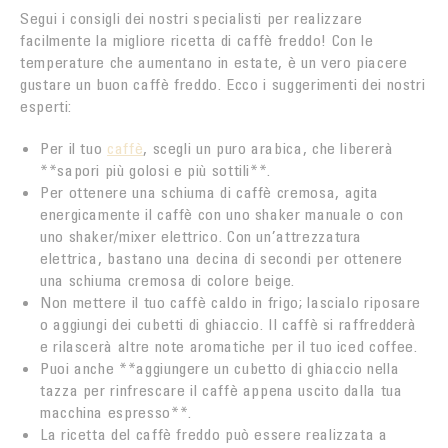
Segui i consigli dei nostri specialisti per realizzare
facilmente la migliore ricetta di caffè freddo! Con le
temperature che aumentano in estate, è un vero piacere
gustare un buon caffè freddo. Ecco i suggerimenti dei nostri
esperti:
Per il tuo
caffè
, scegli un puro arabica, che libererà
**sapori più golosi e più sottili**.
Per ottenere una schiuma di caffè cremosa, agita
energicamente il caffè con uno shaker manuale o con
uno shaker/mixer elettrico. Con un’attrezzatura
elettrica, bastano una decina di secondi per ottenere
una schiuma cremosa di colore beige.
Non mettere il tuo caffè caldo in frigo; lascialo riposare
o aggiungi dei cubetti di ghiaccio. Il caffè si raffredderà
e rilascerà altre note aromatiche per il tuo iced coffee.
Puoi anche **aggiungere un cubetto di ghiaccio nella
tazza per rinfrescare il caffè appena uscito dalla tua
macchina espresso**.
La ricetta del caffè freddo può essere realizzata a