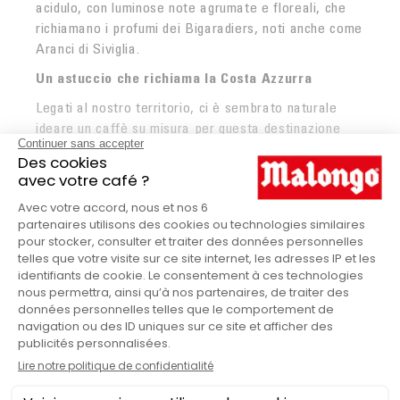
acidulo, con luminose note agrumate e floreali, che
richiamano i profumi dei Bigaradiers, noti anche come
Aranci di Siviglia.
Un astuccio che richiama la Costa Azzurra
Legati al nostro territorio, ci è sembrato naturale
ideare un caffè su misura per questa destinazione
irresistibile e inebriante. L’astuccio di colore giallo,
che ricorda il sole e la sabbia, è impreziosito da
un’illustrazione elegante e luminosa realizzata
LIRE PLUS
dall’artista nizzardo Eric Garence. Questo astuccio
mostra con orgoglio un paesaggio colorato e
autentico della Costa Azzurra.
Cialde Côte d'Azur in dettaglio
Malongo
MARCHIO
Edizione limitata
GAMMA MALONGO