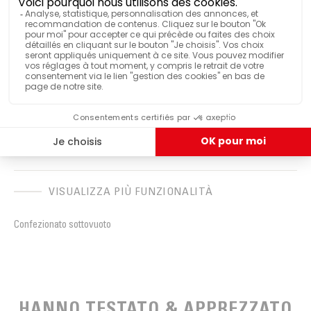
16 cialde
QUANTITÀ DI DOSI
Custodia
VENDUTO IN
BIO
CERTIFICAZIONE
Commercio equo e solidale
CERTIFICAZIONE
VISUALIZZA PIÙ FUNZIONALITÀ
Confezionato sottovuoto
HANNO TESTATO & APPREZZATO