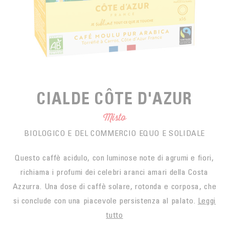
SPUNTINO
CAFFÈ DEL COMMERCIO EQUO
ACCESSOIRES POUR LE THÉ
ACTUALITÉS
PER PORTARE
Contact
L'AZIENDA
ACCESSORI PER BARISTI
I PICCOLI PRODUTTORI
LIVRES
I NOSTRI VALORI
THÉIÈRES
FORMATION
CIALDE CÔTE D'AZUR
ATTIVITÀ
Misto
FONDAZIONE
BIOLOGICO E DEL COMMERCIO EQUO E SOLIDALE
Questo caffè acidulo, con luminose note di agrumi e fiori,
richiama i profumi dei celebri aranci amari della Costa
Azzurra. Una dose di caffè solare, rotonda e corposa, che
si conclude con una piacevole persistenza al palato.
Leggi
tutto