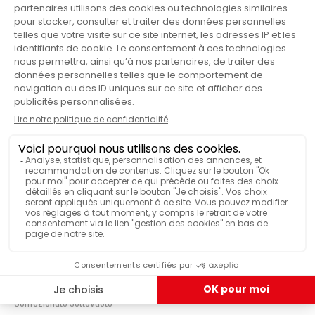
tra i 1000 e i 1200 metri, le ciliegie di caffè vengono
Malongo
MARCHIO
spolpate, fermentate e lavate comunitariamente nel
villaggio, poi inviate al magazzino centrale della
cooperativa per la preparazione all’esportazione.
Classico
GAMMA MALONGO
Malongo vi invita a scoprire tutti gli altri suoi
caffè in
grani biologici ed equosolidali
per una
Premio
GAMMA MALONGO
degustazione d'eccellenza.
Appassionato di sapori intensi del caffè? Esplora
500
QUANTITÀ DI CAFFÈ
subito tutta la nostra gamma di
caffè corposi
.
Custodia
VENDUTO IN
Commercio equo e solidale
CERTIFICAZIONE
VISUALIZZA PIÙ FUNZIONALITÀ
Confezionato sottovuoto