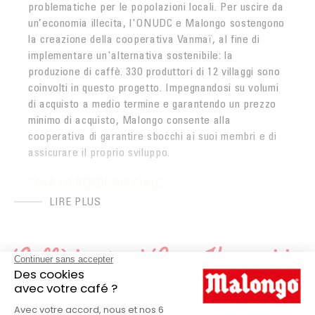
problematiche per le popolazioni locali. Per uscire da
un’economia illecita, l'ONUDC e Malongo sostengono
la creazione della cooperativa Vanmaï, al fine di
implementare un'alternativa sostenibile: la
produzione di caffè. 330 produttori di 12 villaggi sono
coinvolti in questo progetto. Impegnandosi su volumi
di acquisto a medio termine e garantendo un prezzo
minimo di acquisto, Malongo consente alla
cooperativa di garantire sbocchi ai suoi membri e di
assicurare il proprio sviluppo.
COSA LO RENDE SPECIALE
LIRE PLUS
Il nostro caffè effimero è stato coltivato dai 20
piccoli produttori del villaggio di Thamchok. Questo
cru 100% arabica ha vinto il concorso per il miglior
Caffè in grani Laos Vanmai in
caffè organizzato tra i diversi villaggi membri della
cooperativa Vanmaï, che in lingua lao significa "nuovo
dettaglio
giorno". Un nome che simboleggia perfettamente
questo programma di sviluppo alternativo. Raccolte