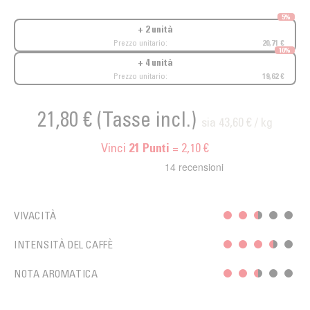
5%
+ 2 unità
Prezzo unitario:
20,71 €
10%
+ 4 unità
Prezzo unitario:
19,62 €
21,80 €
(Tasse incl.)
sia 43,60 € / kg
Vinci
= 2,10 €
21
Punti
VIVACITÀ
INTENSITÀ DEL CAFFÈ
NOTA AROMATICA