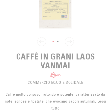
SPUNTINO
CAFFÈ DEL COMMERCIO EQUO
ACCESSOIRES POUR LE THÉ
ACTUALITÉS
PER PORTARE
Contact
L'AZIENDA
ACCESSORI PER BARISTI
I PICCOLI PRODUTTORI
LIVRES
I NOSTRI VALORI
THÉIÈRES
FORMATION
ATTIVITÀ
CAFFÈ IN GRANI LAOS
FONDAZIONE
VANMAI
Laos
COMMERCIO EQUO E SOLIDALE
Caffè molto corposo, rotondo e potente, caratterizzato da
note legnose e tostate, che evocano sapori autunnali.
Leggi
tutto