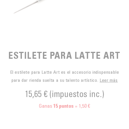
PARA PICAR
CAFÉS JUSTOS
ACCESORIOS PARA EL TÉ
BLOG CAFÉ
PARA LLEVAR
Contact
LA SOCIEDAD
GAMA BARISTA
LOS PEQUEÑOS PRODUCTORES
LIVRES
NUESTROS VALORES
THÉIÈRES
FORMATION
ESTILETE PARA LATTE ART
ACTIVIDADES
El estilete para Latte Art es el accesorio indispensable
FUNDACIÓN
para dar rienda suelta a su talento artístico.
Leer más
15,65 €
(impuestos inc.)
Ganas
= 1,50 €
15
puntos