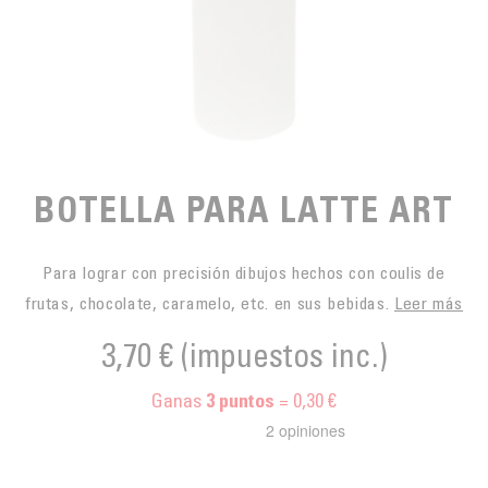
PARA PICAR
CAFÉS JUSTOS
ACCESORIOS PARA EL TÉ
BLOG CAFÉ
PARA LLEVAR
Contact
LA SOCIEDAD
GAMA BARISTA
LOS PEQUEÑOS PRODUCTORES
LIVRES
NUESTROS VALORES
THÉIÈRES
FORMATION
BOTELLA PARA LATTE ART
ACTIVIDADES
Para lograr con precisión dibujos hechos con coulis de
FUNDACIÓN
frutas, chocolate, caramelo, etc. en sus bebidas.
Leer más
3,70 €
(impuestos inc.)
Ganas
= 0,30 €
3
puntos