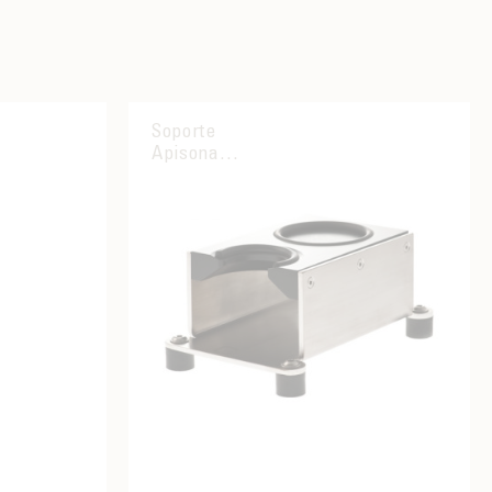
Soporte
Apisonador