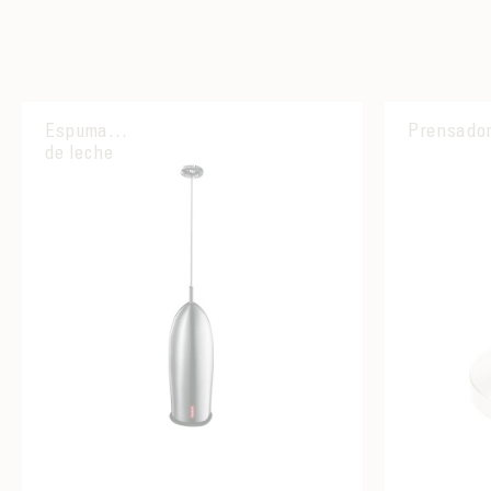
Espumador
Prensado
de leche