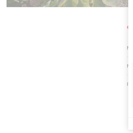
V
M
MA
PR