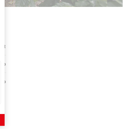
Art
rio
sso