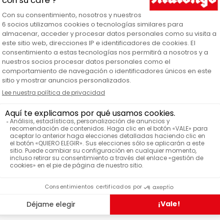
aso medidor Expreso en detalle
Concerpt 
ARCA
Vid
TERIAL
Taza medidora de espre
ODUCTOS