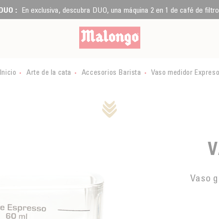
DUO :
En exclusiva, descubra DUO, una máquina 2 en 1 de café de filtro
Inicio
Arte de la cata
Accesorios Barista
Vaso medidor Expres
V
Vaso g