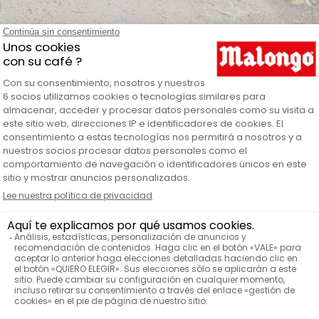
alanza digital BW-500 Joe Frex
n detalle
Concerpt 
ARCA
Bala
ODUCTOS
Pila eléctrica inclu
PO DE BATERÍA ELÉCTRICA
8 x 11 x 
MENSIONES (L X A X P)