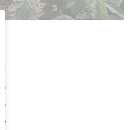
Art
nza
ida
0,2