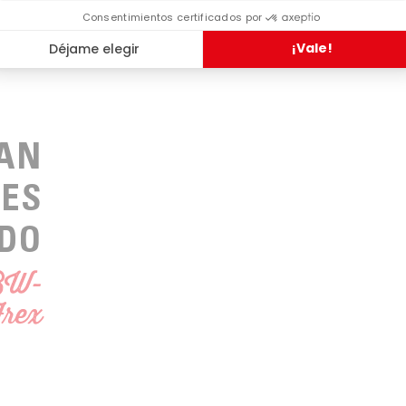
HAN
LES
DO
 BW-
Frex