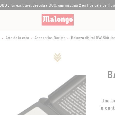
DUO :
En exclusiva, descubra DUO, una máquina 2 en 1 de café de filtro
o
Arte de la cata
Accesorios Barista
Balanza digital BW-500 Jo
B
Una ba
la can