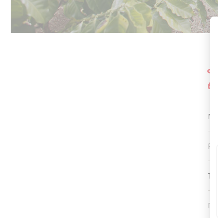
B
e
M
PR
TI
DI