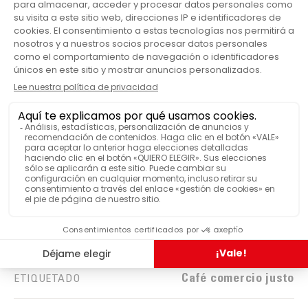
Matines 1kg en detalle
Malongo
MARCA
Clásico
GAMA MALONGO
1000
CANTIDAD DE CAFÉ
Bolsa
VENDIDO EN
Café ecológico
ETIQUETADO
Café comercio justo
ETIQUETADO