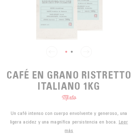
PARA PICAR
CAFÉS JUSTOS
ACCESORIOS PARA EL TÉ
BLOG CAFÉ
PARA LLEVAR
Contact
LA SOCIEDAD
GAMA BARISTA
LOS PEQUEÑOS PRODUCTORES
LIVRES
NUESTROS VALORES
THÉIÈRES
FORMATION
ACTIVIDADES
CAFÉ EN GRANO RISTRETTO
FUNDACIÓN
ITALIANO 1KG
Mixto
Un café intenso con cuerpo envolvente y generoso, una
ligera acidez y una magnífica persistencia en boca.
Leer
más