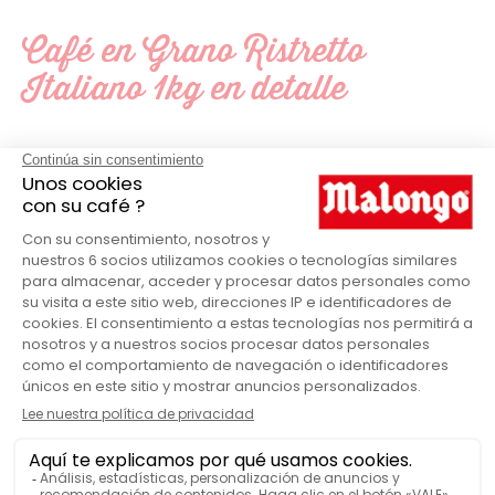
Café en Grano Ristretto
Italiano 1kg en detalle
Malongo
MARCA
Clásico
GAMA MALONGO
1000
CANTIDAD DE CAFÉ
Bolsa
VENDIDO EN
Mixto
PAÍS DE ORIGEN