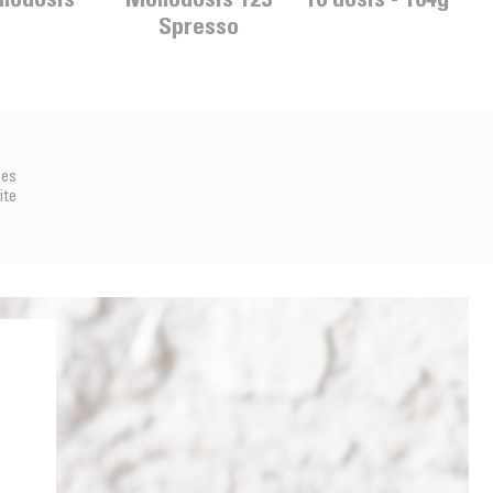
Spresso
res
te