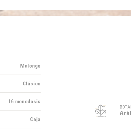
Malongo
Clásico
16 monodosis
BOTÁ
Ará
Caja