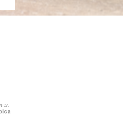
NICA
bica