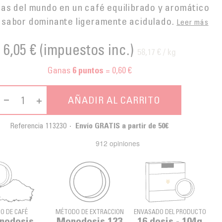
as del mundo en un café equilibrado y aromático
 sabor dominante ligeramente acidulado.
Leer más
6,05 €
(impuestos inc.)
58,17 € / kg
Ganas
= 0,60 €
6
puntos
AÑADIR AL CARRITO
Referencia
113230
Envío GRATIS a partir de 50€
PO DE CAFÉ
MÉTODO DE EXTRACCION
ENVASADO DEL PRODUCTO
nodosis
Monodosis 123
16 dosis - 104g