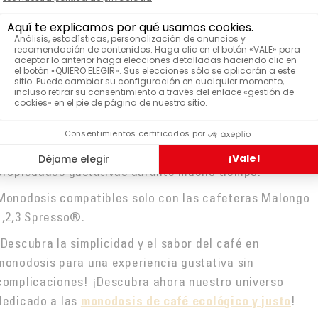
compartir en torno a un interés común por una bebida
universal. Más allá de su sabor inimitable, este
café
nos une en torno a una visión solidaria y
afrutado
responsable. Con un contenido medio de cafeína, el café
de los pequeños productores puede ser consumido
durante la tarde.
El envasado al vacío y en cápsulas le permite disfrutar d
un
, que conserva todas sus
café de excelente calidad
propiedades gustativas durante mucho tiempo.
Monodosis compatibles solo con las cafeteras Malongo
1,2,3 Spresso®.
¡Descubra la simplicidad y el sabor del café en
monodosis para una experiencia gustativa sin
complicaciones! ¡Descubra ahora nuestro universo
dedicado a las
!
monodosis de café ecológico y justo