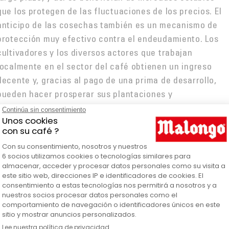
que los protegen de las fluctuaciones de los precios. El
anticipo de las cosechas también es un mecanismo de
protección muy efectivo contra el endeudamiento. Los
cultivadores y los diversos actores que trabajan
localmente en el sector del café obtienen un ingreso
decente y, gracias al pago de una prima de desarrollo,
pueden hacer prosperar sus plantaciones y
explotaciones, asegurar el futuro de sus familias e hijos
o contribuir directamente a la actividad local. La etiquet
Fairtrade Max Havelaar les
ofrece garantías
económicas, sociales y medioambientales, así como
. El consumidor está asegurado de disfrutar d
autonomía
un café ético y transparente.
La naturaleza nos ha confiado los cafetos, y los hombres
han dado origen al café. Con el café de los Pequeños
Productores, cada taza se convierte en un acto de