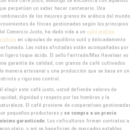
Con este café justo, Malongo se encuentra con aquellos
que perpetúan un saber hacer centenario. Una
combinación de los mejores granos de arábica del mundo
provenientes de fincas gestionadas según los principios
del Comercio Justo, ha dado vida a un
café molido
en cápsulas de equilibrio sutil y delicadamente
arábica
perfumado. Las notas afrutadas están acompañadas por
un ligero toque ácido. El sello Fairtrade/Max Havelaar es
una garantía de calidad, con granos de café cultivados
de manera artesanal y una producción que se basa en un
estricto y riguroso control.
Al elegir este café justo, usted defiende valores de
equidad, dignidad y respeto por los hombres y la
naturaleza. El café proviene de cooperativas gestionada
por pequeños productores y
se compra a un precio
. Los caficultores firman contratos a
mínimo garantizado
largo plazo, y así se benefician de mercados estables