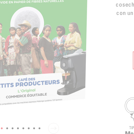
cosech
con un
TI
Mo