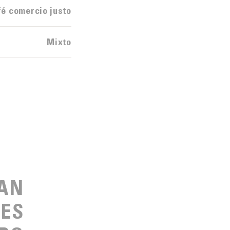
fé comercio justo
Mixto
HAN
LES