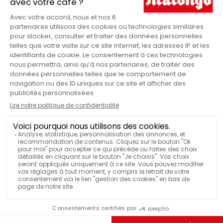
Scatola
VENDUTO IN
Potente
NOTE AROMATICHE
Misto
PAESE D'ORIGINE
VISUALIZZA PIÙ FUNZIONALITÀ
Confezionato sottovuoto
BOTANICA
Arabica e Robusta