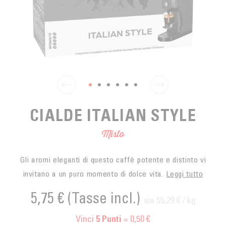
SPUNTINO
CAFFÈ DEL COMMERCIO EQUO
ACCESSOIRES POUR LE THÉ
ACTUALITÉS
PER PORTARE
Contact
L'AZIENDA
ACCESSORI PER BARISTI
I PICCOLI PRODUTTORI
LIVRES
I NOSTRI VALORI
THÉIÈRES
FORMATION
ATTIVITÀ
CIALDE ITALIAN STYLE
FONDAZIONE
Misto
Gli aromi eleganti di questo caffè potente e distinto vi
invitano a un puro momento di dolce vita.
Leggi tutto
5,75 €
(Tasse incl.)
sia 55,29 € / kg
Vinci
= 0,50 €
5
Punti