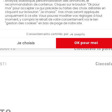
ioccolato in polvere zuccherato in
ettaglio
Malo
RCHIO
Cioccolato in polv
ODUTTO
Cioccol
STI