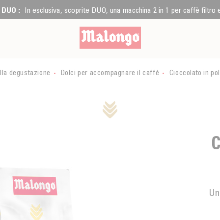
 DUO :
In esclusiva, scoprite DUO, una macchina 2 in 1 per caffè filtro
lla degustazione
Dolci per accompagnare il caffè
Cioccolato in po
ALDE
Un