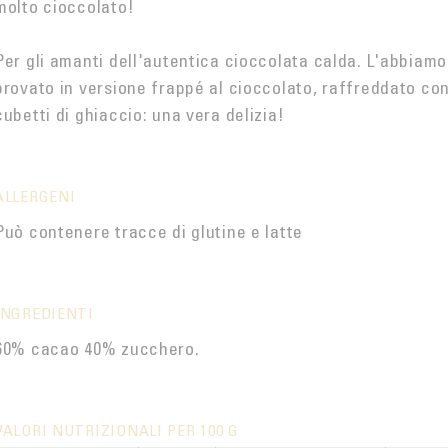
molto cioccolato!
Per gli amanti dell'autentica cioccolata calda. L'abbiamo
provato in versione frappé al cioccolato, raffreddato co
cubetti di ghiaccio: una vera delizia!
ALLERGENI
Può contenere tracce di glutine e latte
INGREDIENTI
60% cacao 40% zucchero.
VALORI NUTRIZIONALI PER 100 G