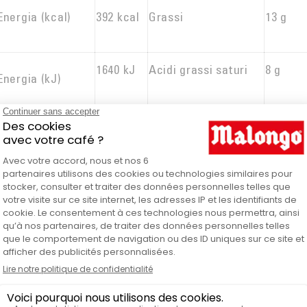
Energia (kcal)
392 kcal
Grassi
13 g
1640 kJ
Acidi grassi saturi
8 g
Energia (kJ)
Proteine
12,9 g
Sale
0,10 g
Carboidrati
47 g
fibre alimentari
17,60 g
di cui zuccheri
39 g