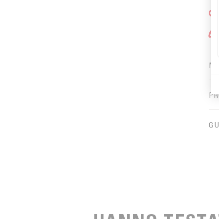
C
d
MA
PR
GU