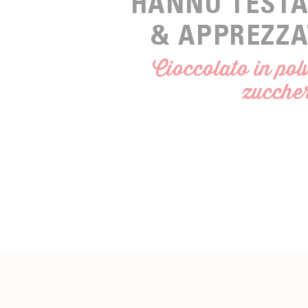
HANNO TESTA
& APPREZZ
Cioccolato in pol
zucche