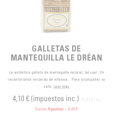
PARA PICAR
CAFÉS JUSTOS
ACCESORIOS PARA EL TÉ
BLOG CAFÉ
PARA LLEVAR
Contact
LA SOCIEDAD
GAMA BARISTA
LOS PEQUEÑOS PRODUCTORES
LIVRES
NUESTROS VALORES
THÉIÈRES
FORMATION
GALLETAS DE
ACTIVIDADES
MANTEQUILLA LE DRÉAN
FUNDACIÓN
La auténtica galleta de mantequilla natural, tal cual. Un
reconfortante recuerdo de infancia... Para acompañar su
café.
Leer más
4,10 €
(impuestos inc.)
27,33 € / kg
Ganas
= 0,40 €
4
puntos