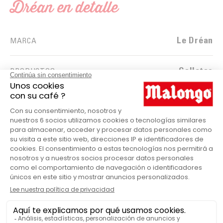
Dréan en detalle
Le Dréan
MARCA
Galletas
PRODUCTOS
Poca mantequilla
SABORES
LO HAN PROBADO Y LES HA
GUSTADO
Galletas de mantequilla Le Dréan