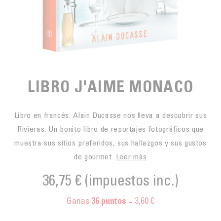
PARA PICAR
CAFÉS JUSTOS
ACCESORIOS PARA EL TÉ
BLOG CAFÉ
PARA LLEVAR
Contact
LA SOCIEDAD
GAMA BARISTA
LOS PEQUEÑOS PRODUCTORES
LIVRES
NUESTROS VALORES
THÉIÈRES
LIBRO J'AIME MONACO
FORMATION
ACTIVIDADES
Libro en francés. Alain Ducasse nos lleva a descubrir sus
FUNDACIÓN
Rivieras. Un bonito libro de reportajes fotográficos que
muestra sus sitios preferidos, sus hallazgos y sus gustos
de gourmet.
Leer más
36,75 €
(impuestos inc.)
Ganas
= 3,60 €
36
puntos