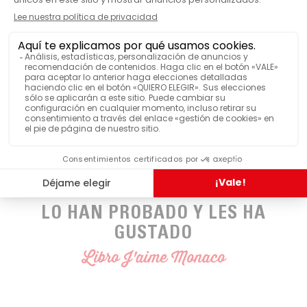
Malongo
MARCA
Libro
PRODUCTOS
largo x alto x
DIMENSIONES (SOPORTE
CERRADO)
profundidad
LO HAN PROBADO Y LES HA
GUSTADO
Libro J'aime Monaco