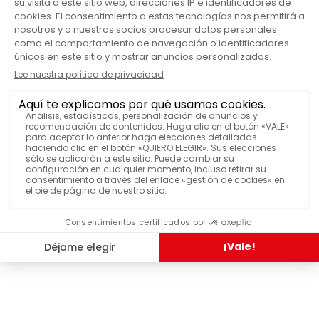
Café ecológico
ETIQUETADO
Vainilla
SABORES
LO HAN PROBADO Y LES HA
GUSTADO
Jarabe de vainilla Meneau