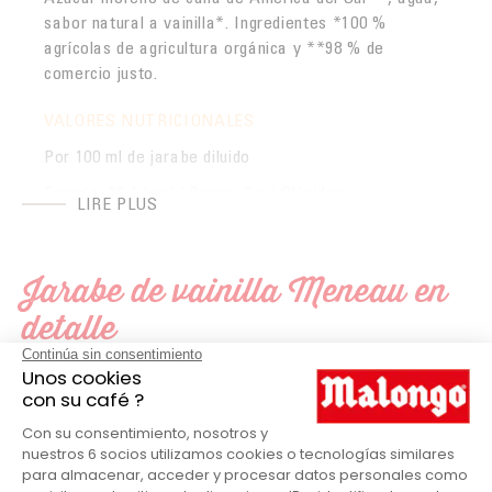
sabor natural a vainilla*. Ingredientes *100 %
agrícolas de agricultura orgánica y **98 % de
comercio justo.
VALORES NUTRICIONALES
Por 100 ml de jarabe diluido
Energía: 39,1 kcal / Grasa: 0 g / Glúcidos
LIRE PLUS
(incluidos azúcares): 10 g - 3 % / Proteínas: 0g / Sal: 0
g
Jarabe de vainilla Meneau en
detalle
Por 100 ml de jarabe puro
Meneau
MARCA
Energía: 313,7 kcal / Grasa: 0 g
/ Glúcidos (incluidos azúcares): 78,3 g - 25,2 % /
Jarabe
PRODUCTOS
Proteínas: 0 g / Sal: 0 g