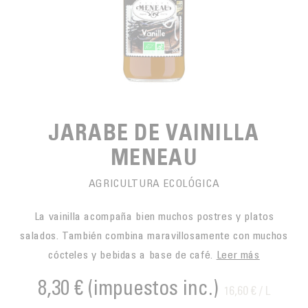
PARA PICAR
CAFÉS JUSTOS
ACCESORIOS PARA EL TÉ
BLOG CAFÉ
PARA LLEVAR
Contact
LA SOCIEDAD
GAMA BARISTA
LOS PEQUEÑOS PRODUCTORES
LIVRES
NUESTROS VALORES
THÉIÈRES
FORMATION
JARABE DE VAINILLA
ACTIVIDADES
MENEAU
FUNDACIÓN
AGRICULTURA ECOLÓGICA
La vainilla acompaña bien muchos postres y platos
salados. También combina maravillosamente con muchos
cócteles y bebidas a base de café.
Leer más
8,30 €
(impuestos inc.)
16,60 € / L