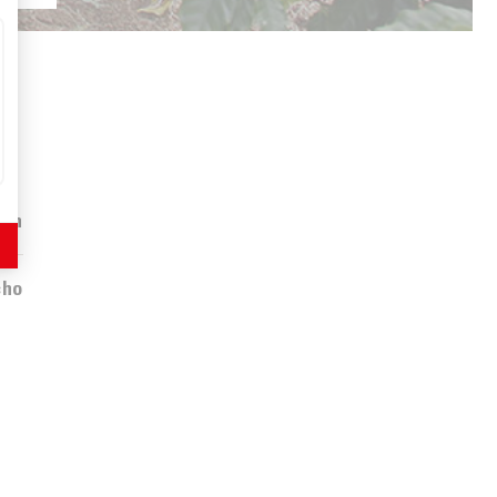
éan
cho