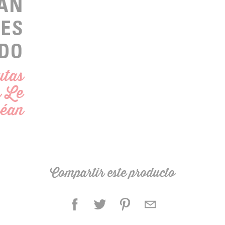
HAN
LES
DO
utas
n Le
éan
Compartir este producto