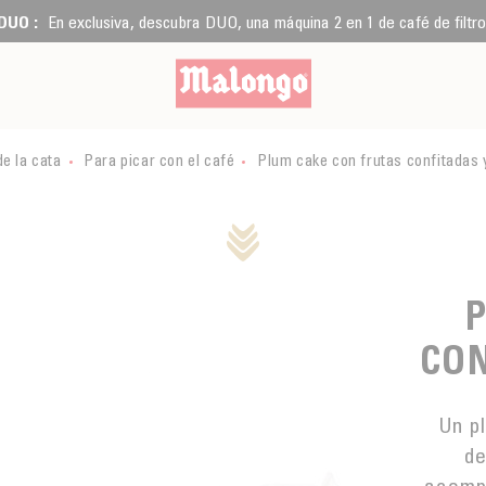
DUO :
En exclusiva, descubra DUO, una máquina 2 en 1 de café de filtro
de la cata
Para picar con el café
Plum cake con frutas confitadas 
CON
Un pl
de
acompa