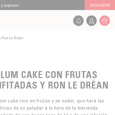
 y espresso.
DESCUBRIR
y Ron Le Dréan
PLUM CAKE CON FRUTAS
FITADAS Y RON LE DRÉAN
um cake rico en frutas y en sabor, que hará las
licias de su paladar a la hora de la merienda
ñado de una buena taza de té o de una infusión