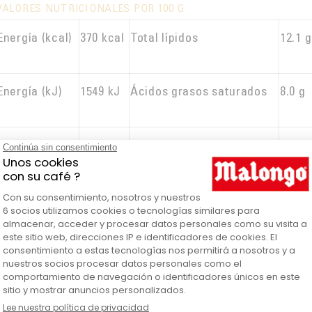
VALORES NUTRICIONALES POR 100 G
Energía (kcal)
370 kcal
Total lípidos
12.1 g
Energía (kJ)
1549 kJ
Ácidos grasos saturados
8.0 g
Proteína
4.1 g
Sal añadida
0.8 g
Glúcidos
62.9 g
De los cuales azúcares
25 g
Fábrica de galletas Le Dréan.