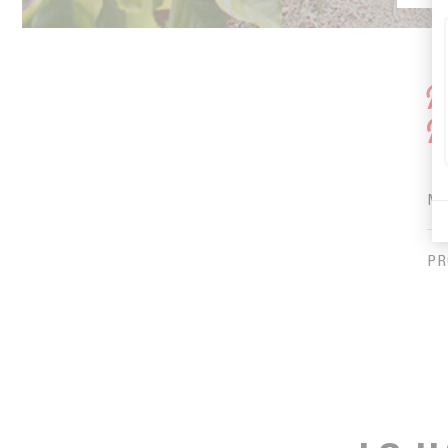
P
R
M
PR