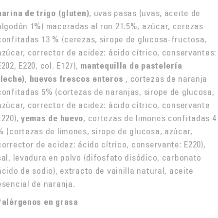
, uvas pasas (uvas, aceite de
harina de trigo (gluten)
algodón 1%) maceradas al ron 21.5%, azúcar, cerezas
confitadas 13 % (cerezas, sirope de glucosa-fructosa,
azúcar, corrector de acidez: ácido cítrico, conservantes:
E202, E220, col. E127),
mantequilla de pastelería
,
, cortezas de naranja
(leche)
huevos frescos enteros
confitadas 5% (cortezas de naranjas, sirope de glucosa,
azúcar, corrector de acidez: ácido cítrico, conservante
E220),
, cortezas de limones confitadas 4
yemas de huevo
% (cortezas de limones, sirope de glucosa, azúcar,
corrector de acidez: ácido cítrico, conservante: E220),
sal, levadura en polvo (difosfato disódico, carbonato
ácido de sodio), extracto de vainilla natural, aceite
esencial de naranja.
*alérgenos en grasa