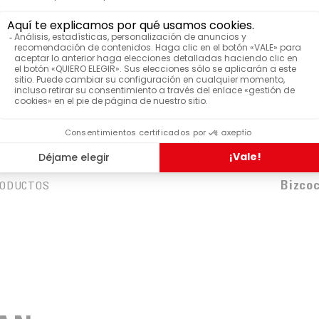
lum cake con frutas confitadas y
on Le Dréan en detalle
Le Dr
ARCA
Bizco
ODUCTOS