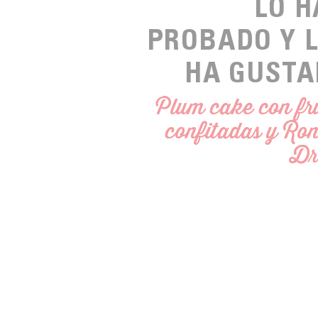
LO 
PROBADO Y 
HA GUSTA
Plum cake con fr
confitadas y Ro
Dr