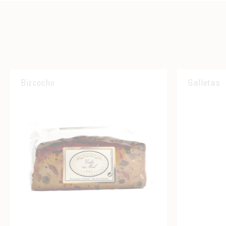
Bizcocho
Galletas