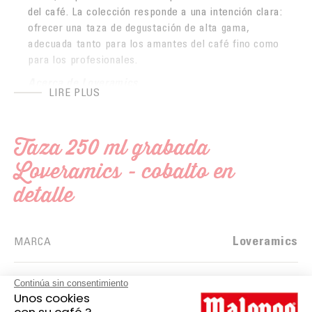
del café. La colección responde a una intención clara:
ofrecer una taza de degustación de alta gama,
adecuada tanto para los amantes del café fino como
para los profesionales.
Acerca de Loveramics
LIRE PLUS
Loveramics es una marca reconocida por sus piezas
de porcelana, que combinan diseño funcional,
materiales de calidad y un cuidado enfoque en la
Taza 250 ml grabada
experiencia del café.
Loveramics - cobalto en
detalle
Loveramics
MARCA
Negro
COLOR