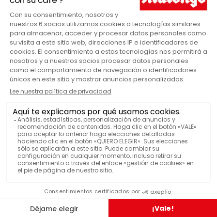
Porcelana
MATERIAL
Taza capuchino
PRODUCTOS
Si
SE PUEDE LAVAR EN LAVAVAJILLAS
Si
SE PUEDE USAR EN UN MICROONDAS
VER MÁS FUNCIONES
LO HAN PROBADO Y LES HA
GUSTADO