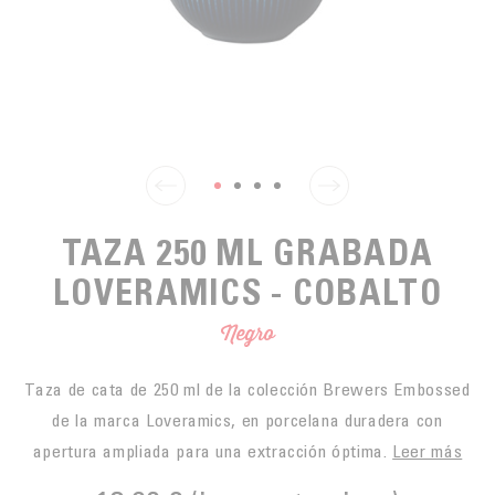
PARA PICAR
CAFÉS JUSTOS
ACCESORIOS PARA EL TÉ
BLOG CAFÉ
PARA LLEVAR
Contact
LA SOCIEDAD
GAMA BARISTA
LOS PEQUEÑOS PRODUCTORES
LIVRES
NUESTROS VALORES
THÉIÈRES
FORMATION
ACTIVIDADES
TAZA 250 ML GRABADA
FUNDACIÓN
LOVERAMICS - COBALTO
Negro
Taza de cata de 250 ml de la colección Brewers Embossed
de la marca Loveramics, en porcelana duradera con
apertura ampliada para una extracción óptima.
Leer más