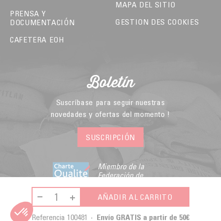
MAPA DEL SITIO
PRENSA Y
GESTION DES COOKIES
DOCUMENTACIÓN
CAFETERA EOH
Boletín
Suscríbase para seguir nuestras
novedades y ofertas del momento !
SUSCRIPCIÓN
Miembro de la
Federación de
Comercio Electrónico
y Venta a Distancia
AÑADIR AL CARRITO
Referencia
100481
Envío GRATIS a partir de 50€
© 2026 - Malongo -