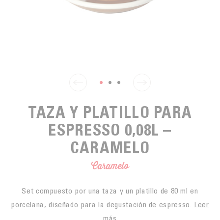
PARA PICAR
CAFÉS JUSTOS
ACCESORIOS PARA EL TÉ
BLOG CAFÉ
PARA LLEVAR
Contact
LA SOCIEDAD
GAMA BARISTA
LOS PEQUEÑOS PRODUCTORES
LIVRES
NUESTROS VALORES
THÉIÈRES
FORMATION
ACTIVIDADES
TAZA Y PLATILLO PARA
FUNDACIÓN
ESPRESSO 0,08L –
CARAMELO
Caramelo
Set compuesto por una taza y un platillo de 80 ml en
porcelana, diseñado para la degustación de espresso.
Leer
más