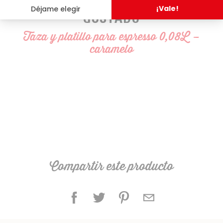
LO HAN PROBADO Y LES HA
GUSTADO
Taza y platillo para espresso 0,08L –
caramelo
Compartir este producto