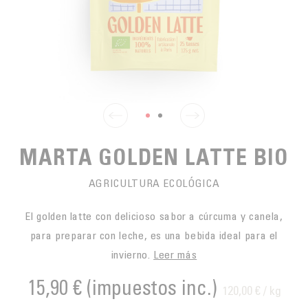
PARA PICAR
CAFÉS JUSTOS
ACCESORIOS PARA EL TÉ
BLOG CAFÉ
PARA LLEVAR
Contact
LA SOCIEDAD
GAMA BARISTA
LOS PEQUEÑOS PRODUCTORES
LIVRES
NUESTROS VALORES
THÉIÈRES
FORMATION
ACTIVIDADES
MARTA GOLDEN LATTE BIO
FUNDACIÓN
AGRICULTURA ECOLÓGICA
El golden latte con delicioso sabor a cúrcuma y canela,
para preparar con leche, es una bebida ideal para el
invierno.
Leer más
15,90 €
(impuestos inc.)
120,00 € / kg