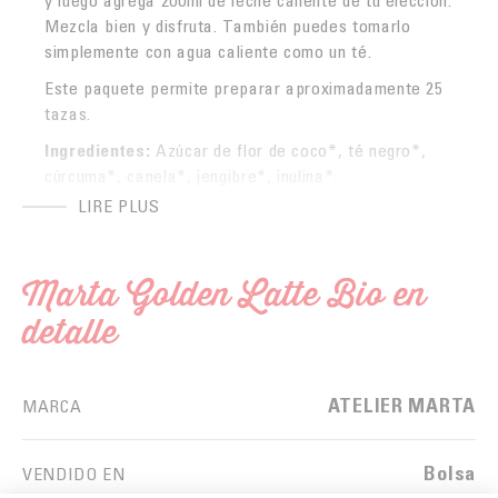
Mezcla bien y disfruta. También puedes tomarlo
simplemente con agua caliente como un té.
Este paquete permite preparar aproximadamente 25
tazas.
Ingredientes:
Azúcar de flor de coco*, té negro*,
cúrcuma*, canela*, jengibre*, inulina*.
LIRE PLUS
*Ingredientes procedentes de la agricultura
ecológica.
Contiene teína.
Marta Golden Latte Bio en
Valores nutricionales por 100g:
detalle
Valor energético: 1304 Kj / 311 Kcal
Proteínas: 2.3 g
ATELIER MARTA
MARCA
Grasas: 0.8 g (de las cuales saturadas: 0 g)
Hidratos de carbono: 84.9g (de los cuales
azúcares: 43.2g)
Bolsa
VENDIDO EN
Sal: 0,1 g