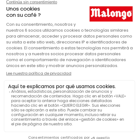
Sodio: 0.07g
Café ecológico
ETIQUETADO
cúrcuma, canela y jengibre
NOTAS AROMÁTICAS
Té negro
TIPOS DE TÉ
Suave
CONTENIDO DE TEÍNA
VER MÁS FUNCIONES
BOTÁNICA
Té negro