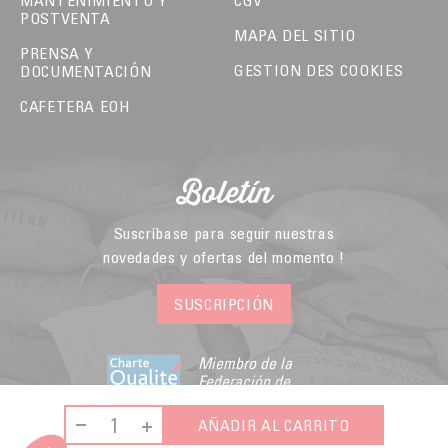
MANTENIMIENTO Y
CGV
POSTVENTA
MAPA DEL SITIO
PRENSA Y
GESTION DES COOKIES
DOCUMENTACIÓN
CAFETERA EOH
Boletín
Suscríbase para seguir nuestras
novedades y ofertas del momento !
SUSCRIPCIÓN
Miembro de la
Federación de
Comercio Electrónico
y Venta a Distancia
AÑADIR AL CARRITO