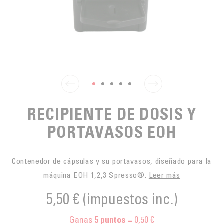
PARA PICAR
CAFÉS JUSTOS
ACCESORIOS PARA EL TÉ
BLOG CAFÉ
PARA LLEVAR
Contact
LA SOCIEDAD
GAMA BARISTA
LOS PEQUEÑOS PRODUCTORES
LIVRES
NUESTROS VALORES
THÉIÈRES
FORMATION
ACTIVIDADES
RECIPIENTE DE DOSIS Y
FUNDACIÓN
PORTAVASOS EOH
Contenedor de cápsulas y su portavasos, diseñado para la
máquina EOH 1,2,3 Spresso®.
Leer más
5,50 €
(impuestos inc.)
Ganas
= 0,50 €
5
puntos