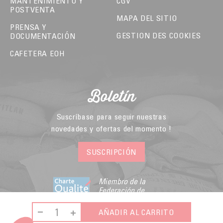
MANTENIMIENTO Y
CGV
POSTVENTA
MAPA DEL SITIO
PRENSA Y
GESTION DES COOKIES
DOCUMENTACIÓN
CAFETERA EOH
Boletín
Suscríbase para seguir nuestras
novedades y ofertas del momento !
SUSCRIPCIÓN
Miembro de la
Federación de
Comercio Electrónico
y Venta a Distancia
AÑADIR AL CARRITO