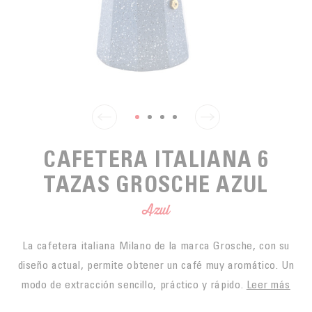
PARA PICAR
CAFÉS JUSTOS
ACCESORIOS PARA EL TÉ
BLOG CAFÉ
PARA LLEVAR
Contact
LA SOCIEDAD
GAMA BARISTA
LOS PEQUEÑOS PRODUCTORES
LIVRES
NUESTROS VALORES
THÉIÈRES
FORMATION
ACTIVIDADES
CAFETERA ITALIANA 6
FUNDACIÓN
TAZAS GROSCHE AZUL
Azul
La cafetera italiana Milano de la marca Grosche, con su
diseño actual, permite obtener un café muy aromático. Un
modo de extracción sencillo, práctico y rápido.
Leer más