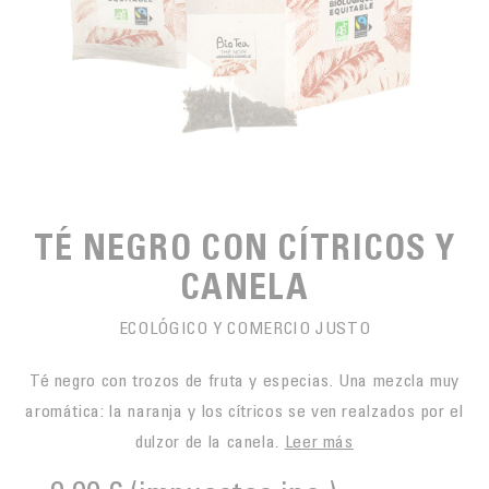
PARA PICAR
CAFÉS JUSTOS
ACCESORIOS PARA EL TÉ
BLOG CAFÉ
PARA LLEVAR
Contact
LA SOCIEDAD
GAMA BARISTA
LOS PEQUEÑOS PRODUCTORES
LIVRES
NUESTROS VALORES
THÉIÈRES
FORMATION
ACTIVIDADES
TÉ NEGRO CON CÍTRICOS Y
FUNDACIÓN
CANELA
ECOLÓGICO Y COMERCIO JUSTO
Té negro con trozos de fruta y especias. Una mezcla muy
aromática: la naranja y los cítricos se ven realzados por el
dulzor de la canela.
Leer más