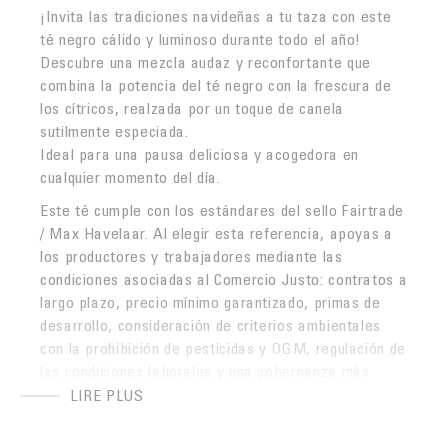
¡Invita las tradiciones navideñas a tu taza con este
té negro cálido y luminoso durante todo el año!
Descubre una mezcla audaz y reconfortante que
combina la potencia del té negro con la frescura de
los cítricos, realzada por un toque de canela
sutilmente especiada.
Ideal para una pausa deliciosa y acogedora en
cualquier momento del día.
Este té cumple con los estándares del sello Fairtrade
/ Max Havelaar. Al elegir esta referencia, apoyas a
los productores y trabajadores mediante las
condiciones asociadas al Comercio Justo: contratos a
largo plazo, precio mínimo garantizado, primas de
desarrollo, consideración de criterios ambientales
con la prohibición de pesticidas y OGM, regulación de
las condiciones laborales y una gobernanza más
democrática de las cooperativas.
LIRE PLUS
El té negro cítricos y canela también está certificado