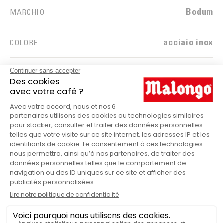
Bodum
MARCHIO
acciaio inox
COLORE
Frullino montalatte
PRODUTTO
A 28,5 x L 4 x L 7,3
DIMENSIONI (BACINELLA
APERTA)
cm.
HANNO TESTATO & APPREZZATO
Frullino montalatte Schiuma Bodum