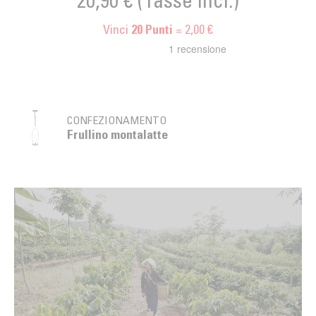
20,90 €
(Tasse incl.)
Vinci
= 2,00 €
20
Punti
CONFEZIONAMENTO
Frullino montalatte