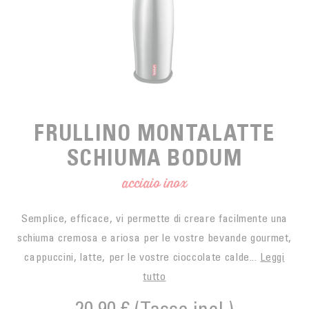
SPUNTINO
CAFFÈ DEL COMMERCIO EQUO
ACCESSOIRES POUR LE THÉ
ACTUALITÉS
PER PORTARE
Contact
L'AZIENDA
ACCESSORI PER BARISTI
I PICCOLI PRODUTTORI
LIVRES
I NOSTRI VALORI
THÉIÈRES
FORMATION
FRULLINO MONTALATTE
ATTIVITÀ
SCHIUMA BODUM
FONDAZIONE
acciaio inox
Semplice, efficace, vi permette di creare facilmente una
schiuma cremosa e ariosa per le vostre bevande gourmet,
cappuccini, latte, per le vostre cioccolate calde...
Leggi
tutto