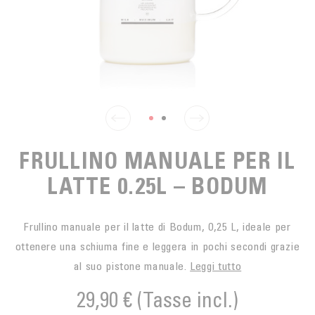
SPUNTINO
CAFFÈ DEL COMMERCIO EQUO
ACCESSOIRES POUR LE THÉ
ACTUALITÉS
PER PORTARE
Contact
L'AZIENDA
ACCESSORI PER BARISTI
I PICCOLI PRODUTTORI
LIVRES
I NOSTRI VALORI
THÉIÈRES
FORMATION
ATTIVITÀ
FRULLINO MANUALE PER IL
FONDAZIONE
LATTE 0.25L – BODUM
Frullino manuale per il latte di Bodum, 0,25 L, ideale per
ottenere una schiuma fine e leggera in pochi secondi grazie
al suo pistone manuale.
Leggi tutto
29,90 €
(Tasse incl.)