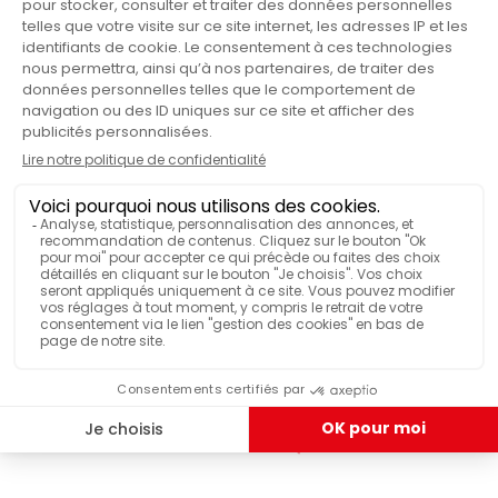
Frullino montalatte
PRODUTTO
Si
PUÒ ESSERE LAVATO IN LAVASTOVIGLIE
0.25
CAPACITÀ LATTE (L)
15.6 x 10 x 18
DIMENSIONI (L X A X P)
HANNO TESTATO & APPREZZATO
Frullino manuale per il latte 0.25L –
BODUM