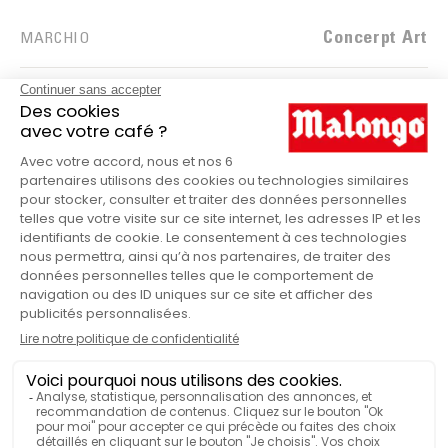
Concerpt Art
MARCHIO
Nero
COLORE
Tamper
PRODUTTO
HANNO TESTATO & APPREZZATO
Impugnatura Tamper POP Nera