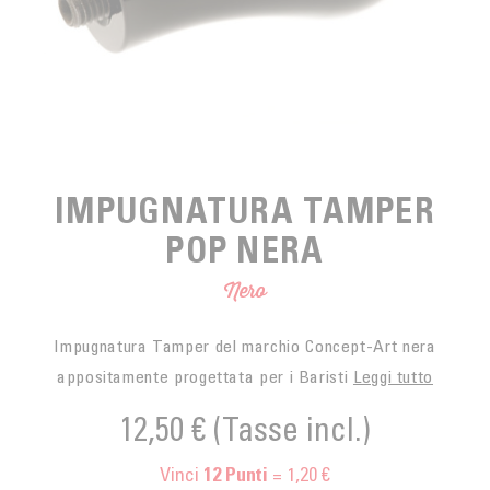
SPUNTINO
CAFFÈ DEL COMMERCIO EQUO
ACCESSOIRES POUR LE THÉ
ACTUALITÉS
PER PORTARE
Contact
L'AZIENDA
ACCESSORI PER BARISTI
I PICCOLI PRODUTTORI
LIVRES
I NOSTRI VALORI
THÉIÈRES
FORMATION
IMPUGNATURA TAMPER
ATTIVITÀ
POP NERA
FONDAZIONE
Nero
Impugnatura Tamper del marchio Concept-Art nera
appositamente progettata per i Baristi
Leggi tutto
12,50 €
(Tasse incl.)
Vinci
= 1,20 €
12
Punti