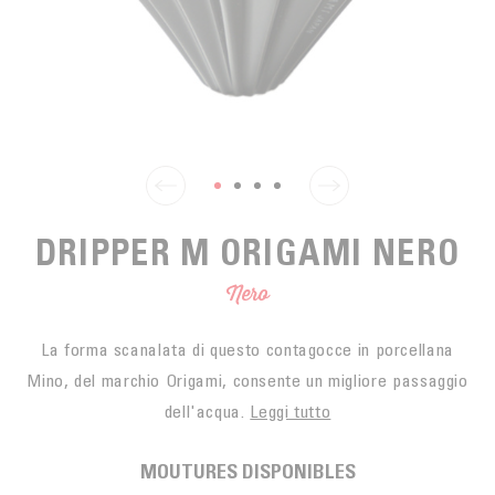
SPUNTINO
CAFFÈ DEL COMMERCIO EQUO
ACCESSOIRES POUR LE THÉ
ACTUALITÉS
PER PORTARE
Contact
L'AZIENDA
ACCESSORI PER BARISTI
I PICCOLI PRODUTTORI
LIVRES
I NOSTRI VALORI
THÉIÈRES
FORMATION
ATTIVITÀ
DRIPPER M ORIGAMI NERO
FONDAZIONE
Nero
La forma scanalata di questo contagocce in porcellana
Mino, del marchio Origami, consente un migliore passaggio
dell'acqua.
Leggi tutto
MOUTURES DISPONIBLES