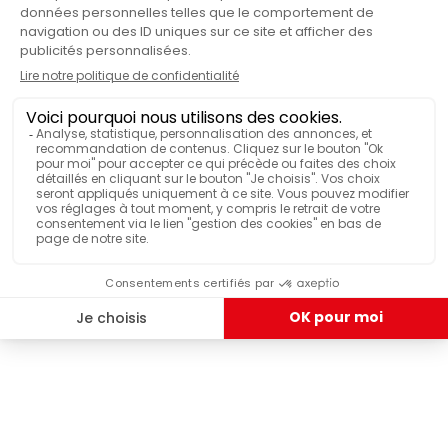
Dripper
PRODUTTO
Caffettiera slow-coffee
TIPO DI CAFFETTIERA
HANNO TESTATO & APPREZZATO
Dripper M Origami nero