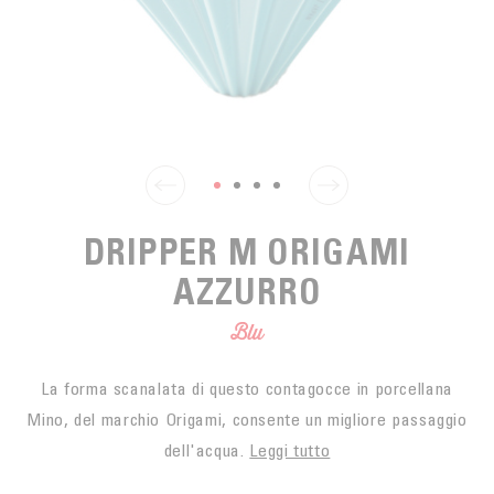
SPUNTINO
CAFFÈ DEL COMMERCIO EQUO
ACCESSOIRES POUR LE THÉ
ACTUALITÉS
PER PORTARE
Contact
L'AZIENDA
ACCESSORI PER BARISTI
I PICCOLI PRODUTTORI
LIVRES
I NOSTRI VALORI
THÉIÈRES
FORMATION
ATTIVITÀ
DRIPPER M ORIGAMI
FONDAZIONE
AZZURRO
Blu
La forma scanalata di questo contagocce in porcellana
Mino, del marchio Origami, consente un migliore passaggio
dell'acqua.
Leggi tutto