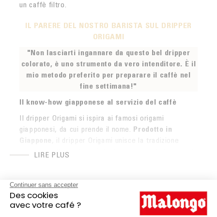
un caffè filtro.
IL PARERE DEL NOSTRO BARISTA SUL DRIPPER
ORIGAMI
"Non lasciarti ingannare da questo bel dripper
colorato, è uno strumento da vero intenditore. È il
mio metodo preferito per preparare il caffè nel
fine settimana!"
Il know-how giapponese al servizio del caffè
Il dripper Origami si ispira ai famosi origami
giapponesi, da cui prende il nome.
Prodotto in
Giappone
, il dripper Origami unisce la tradizione
nipponica alla modernità degli accessori da barista di
LIRE PLUS
alta gamma. Il dripper è il complemento perfetto per
una
caffettiera manuale
Hario V60, aggiungendo un
tocco di colore e di eleganza. La gamma Origami è
Dripper M Origami azzurro in
realizzata in porcellana di Mino, una ceramica
dettaglio
lavorata secondo una maestria ancestrale,