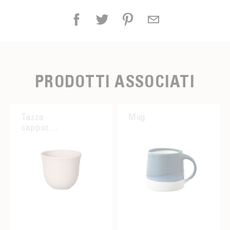
PRODOTTI ASSOCIATI
Tazza
Mug
cappuccino