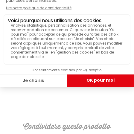
Si
VENDUTO COME SET
HANNO TESTATO & APPREZZATO
6 bicchieri da caffè espresso Malongo
Condividere questo prodotto