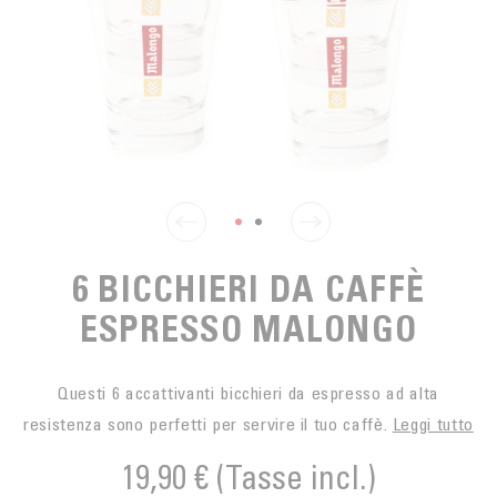
SPUNTINO
CAFFÈ DEL COMMERCIO EQUO
ACCESSOIRES POUR LE THÉ
ACTUALITÉS
PER PORTARE
Contact
L'AZIENDA
ACCESSORI PER BARISTI
I PICCOLI PRODUTTORI
LIVRES
I NOSTRI VALORI
THÉIÈRES
FORMATION
ATTIVITÀ
FONDAZIONE
6 BICCHIERI DA CAFFÈ
ESPRESSO MALONGO
Questi 6 accattivanti bicchieri da espresso ad alta
resistenza sono perfetti per servire il tuo caffè.
Leggi tutto
19,90 €
(Tasse incl.)